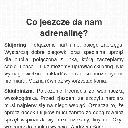
Co jeszcze da nam
adrenalinę?
Połączenie nart i np. psiego zaprzęgu.
Skijoring.
Wystarczą dobre biegówki oraz specjalna uprząż
dla pupila, połączona z linką, którą zaczepiamy
sobie u pasa – i już możemy uprawiać skijoring. Nie
wymaga wielkich nakładów, a radości może być co
nie miara. Można również wykorzystać konia.
Połączenie freeride'u ze wspinaczką
Skialpinizm.
wysokogórską. Przed zjazdem ze szczytu narciarz
musi najpierw się na niego wspiąć. Oznacza to, że
oprócz desek i kijków musi zabrać ze sobą również
sprzęt wspinaczkowy: raki, czekany, liny itd. Czyli
wracamy do punktu wyjścia i Andrzeja Bargiela.