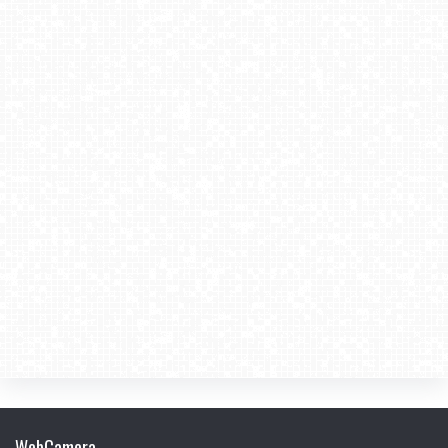
WebCamera