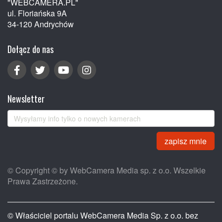
"WEBCAMERA.PL"
ul. Floriańska 9A
34-120 Andrychów
Dołącz do nas
Newsletter
zapisz mnie
© Copyright © by WebCamera Media sp. z o.o. Wszelkie
Prawa Zastrzeżone.
© Właściciel portalu WebCamera Media Sp. z o.o. bez