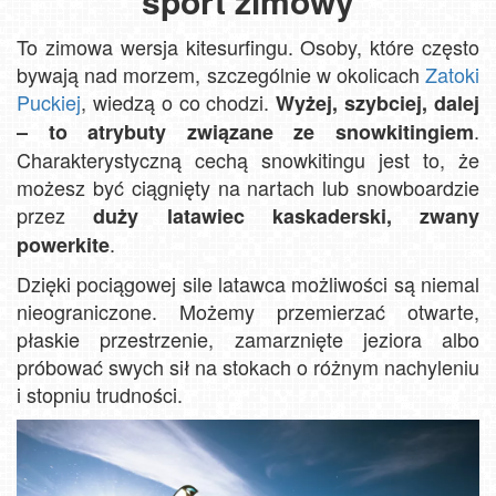
sport zimowy
To zimowa wersja kitesurfingu. Osoby, które często
bywają nad morzem, szczególnie w okolicach
Zatoki
Puckiej
, wiedzą o co chodzi.
Wyżej, szybciej, dalej
.
– to atrybuty związane ze snowkitingiem
Charakterystyczną cechą snowkitingu jest to, że
możesz być ciągnięty na nartach lub snowboardzie
przez
duży latawiec kaskaderski, zwany
.
powerkite
Dzięki pociągowej sile latawca możliwości są niemal
nieograniczone. Możemy przemierzać otwarte,
płaskie przestrzenie, zamarznięte jeziora albo
próbować swych sił na stokach o różnym nachyleniu
i stopniu trudności.