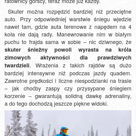
ratownicy górscy, teraz może już każdy.
Skuter można rozpędzić bardziej niż przeciętne
auto. Przy odpowiedniej warstwie śniegu wjedzie
nawet tam, gdzie auta terenowe z napędem na 4
koła nie dają rady. Manewrowanie nim w białym
puchu to frajda sama w sobie – nic dziwnego, że
skuter śnieżny powoli wyrasta na króla
zimowych aktywności dla prawdziwych
. Wrażenia z takich rajdów są dużo
twardzieli
bardziej intensywne niż podczas jazdy quadem.
Zawrotne prędkości i liczne niespodzianki na trasie
– jak choćby zaspy czy przysypane śniegiem
korzenie – gwarantują solidną dawkę adrenaliny,
a do tego dochodzą jeszcze piękne widoki.