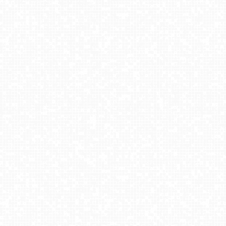
USTROŃ - widok z Uzdrowiska Ustroń NOWOŚĆ
Hotel Stok w Wiśle - widok na tor saneczkowy
Laskowa-ski - górna stacja
ZADZIAŁ - stok narciarski koło Noweg-Targu
KASPROWY Wierch Live
Wyciąg narciarski Wojtek - Zawoja Czatoża
Bukowina Tatrzańska
Kiczera SKI