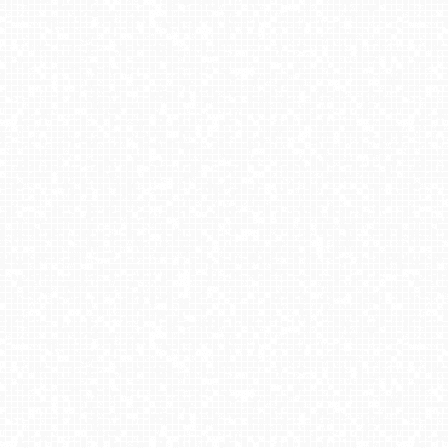
Solina Grupa PKL - Zapora Wodna w Solinie
Solina Grupa PKL - widok z dolnej stacji Plasza
Biała Góra Justynówka - NOWOŚĆ
Białka Tatrzańska - KANIÓWKA-ski
Szwajcaria Bałtowska - ośrodek narciarski
Zawoja - Mosorny Groń - Dolna Stacja
KOZINIEC SKI - widok na kolej i orczyk
Kasprowy Wierch - Hala Gąsienicowa