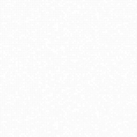
BUKOVINA Resort - widok na hotel, termy i spa
Krynica Zdrój - Góra Parkowa
Jezioro Rożnowskie
Meander - widok na stok w Oravicach na Słowacji NOWOŚĆ
TERMY BUKOVINA
Ski Arena Szrenica - Sudety Lift - Karkonosz Express