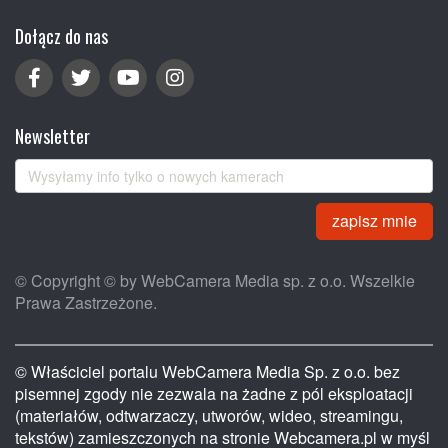
Dołącz do nas
Newsletter
zapisz mnie
© Copyright © by WebCamera Media sp. z o.o. Wszelkie
Prawa Zastrzeżone.
© Właściciel portalu WebCamera Media Sp. z o.o. bez
pisemnej zgody nie zezwala na żadne z pól eksploatacji
(materiałów, odtwarzaczy, utworów, wideo, streamingu,
tekstów) zamieszczonych na stronie Webcamera.pl w myśl