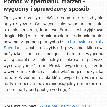
Pomoc w spełnianiu marzeń -
wygodny i sprawdzony sposób
Opisywane w tym tekście ceny nie są zbytnio
optymistyczne. Co więcej, nie wspomniano tutaj
o cenie jedzenia, które we Francji jest wyjątkowo
drogie. Nie jest to jednak problem nie do pokonania,
bowiem z pomocą przychodzą
chwilówki na raty
Saverium
. Jest to szybka i przyjazna klientowi
pożyczka online, będąca bardzo wygodna
w spłacaniu z minimalnym okresem pożyczki
wynoszącym 61 dni. Prosta wygodna i, przede
wszystkim, skuteczna - taka właśnie jest pożyczka
na raty Saverium, dzięki której wyjazd do Francji na
narty nie będzie jedynie nieosiągalnym marzeniem.
To co - narty pod pachę i w drogę?
Sprawdź również:
Ski Dubai - narty w Dubaju