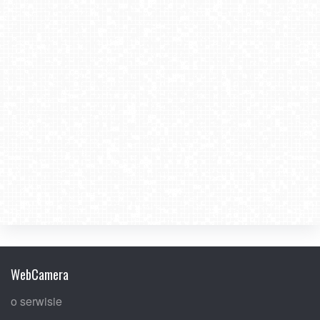
WebCamera
o serwisie