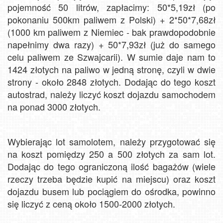
pojemność 50 litrów, zapłacimy: 50*5,19zł (po
pokonaniu 500km paliwem z Polski) + 2*50*7,68zł
(1000 km paliwem z Niemiec - bak prawdopodobnie
napełnimy dwa razy) + 50*7,93zł (już do samego
celu paliwem ze Szwajcarii). W sumie daje nam to
1424 złotych na paliwo w jedną stronę, czyli w dwie
strony - około 2848 złotych. Dodając do tego koszt
autostrad, należy liczyć koszt dojazdu samochodem
na ponad 3000 złotych.
Wybierając lot samolotem, należy przygotować się
na koszt pomiędzy 250 a 500 złotych za sam lot.
Dodając do tego ograniczoną ilość bagażów (wiele
rzeczy trzeba będzie kupić na miejscu) oraz koszt
dojazdu busem lub pociągiem do ośrodka, powinno
się liczyć z ceną około 1500-2000 złotych.