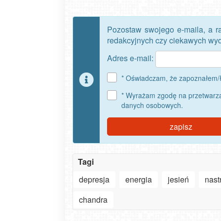
Pozostaw swojego e-maila, a r
redakcyjnych czy ciekawych wyda
Adres e-mail:
* Oświadczam, że zapoznałem/ł
* Wyrażam zgodę na przetwarza
danych osobowych.
zapisz
Tagi
depresja
energia
jesień
nast
chandra