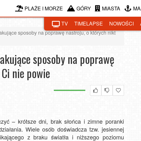
PLAŻE I MORZE
GÓRY
MIASTA
MA
TV
TIMELAPSE
NOWOŚCI
kujące sposoby na poprawę nastroju, o których nikt
kakujące sposoby na poprawę
 Ci nie powie
oczyć – krótsze dni, brak słońca i zimne poranki
działania. Wiele osób doświadcza tzw. jesiennej
nikającego z braku światła i niższego poziomu