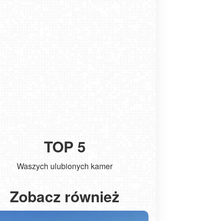
TOP 5
Waszych ulubionych kamer
Kołobrzeg - widok na molo
ŁEBA - wido
Zobacz również