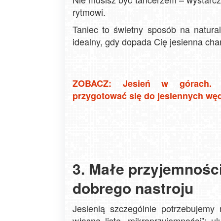
rytmowi.
Taniec to świetny sposób na natura
idealny, gdy dopada Cię jesienna cha
ZOBACZ: Jesień w górach. J
przygotować się do jesiennych w
3. Małe przyjemności
dobrego nastroju
Jesienią szczególnie potrzebujemy
własną listę „mikroprzyjemności”: ul