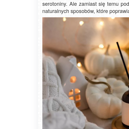
serotoniny. Ale zamiast się temu po
naturalnych sposobów, które poprawi
Zakopane - widok na deptak Krupówk