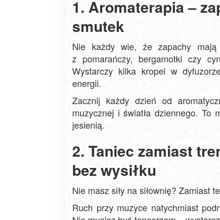
1. Aromaterapia – za
smutek
Nie każdy wie, że zapachy mają 
z pomarańczy, bergamotki czy cyna
Wystarczy kilka kropel w dyfuzor
energii.
Zacznij każdy dzień od aromatycz
muzycznej i światła dziennego. To 
jesienią.
2. Taniec zamiast tre
bez wysiłku
Nie masz siły na siłownię? Zamiast 
Ruch przy muzyce natychmiast podno
Nie musisz być tancerzem – wystarczy,