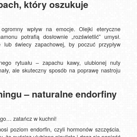
pach, który oszukuje
PKL
WIS
widok
Stok
ogromny wpływ na emocje. Olejki eteryczne
Rusiń
monu potrafią dosłownie „rozświetlić” umysł.
ze lub świecy zapachowej, by poczuć przypływ
nego rytuału – zapachu kawy, ulubionej nuty
mały, ale skuteczny sposób na poprawę nastroju
ningu – naturalne endorfiny
tego… zatańcz w kuchni!
si poziom endorfin, czyli hormonów szczęścia.
 że puścisz ulubioną playlistę i dasz się ponieść