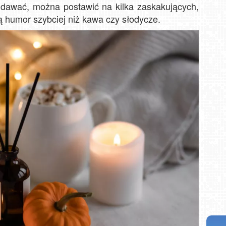
ddawać, można postawić na kilka zaskakujących,
ą humor szybciej niż kawa czy słodycze.
i NOWOŚĆ
Władysławowo - widok na plażę - NOWOŚĆ