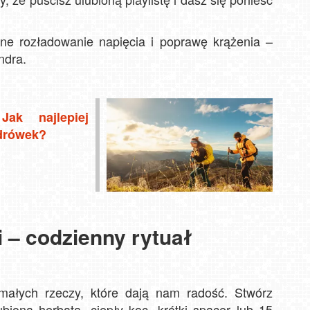
lne rozładowanie napięcia i poprawę krążenia –
ndra.
ak najlepiej
ędrówek?
 – codzienny rytuał
 małych rzeczy, które dają nam radość. Stwórz
ubiona herbata, ciepły koc, krótki spacer lub 15