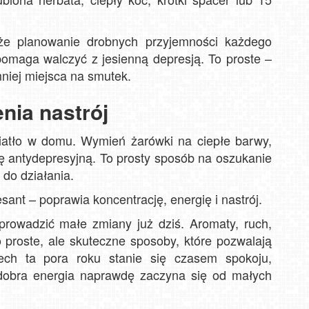
 że planowanie drobnych przyjemności każdego
pomaga walczyć z jesienną depresją. To proste –
mniej miejsca na smutek.
enia nastrój
wiatło w domu. Wymień żarówki na ciepłe barwy,
pę antydepresyjną. To prosty sposób na oszukanie
do działania.
sant – poprawia koncentrację, energię i nastrój.
rowadzić małe zmiany już dziś. Aromaty, ruch,
o proste, ale skuteczne sposoby, które pozwalają
ech ta pora roku stanie się czasem spokoju,
o dobra energia naprawdę zaczyna się od małych