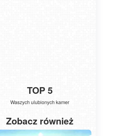
TOP 5
Waszych ulubionych kamer
Kołobrzeg - widok na molo
ŁEBA - wido
Zobacz również