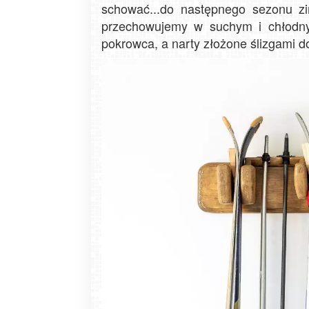
schować...do następnego sezonu z
przechowujemy w suchym i chłodn
pokrowca, a narty złożone ślizgami 
Zakopane - widok na deptak Krupówk