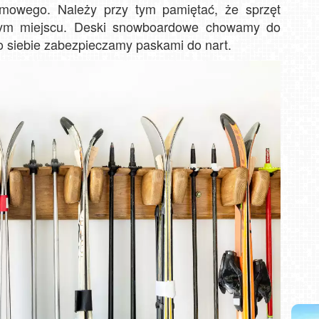
imowego. Należy przy tym pamiętać, że sprzęt
ym miejscu. Deski snowboardowe chowamy do
do siebie zabezpieczamy paskami do nart.
i NOWOŚĆ
Władysławowo - widok na plażę - NOWOŚĆ