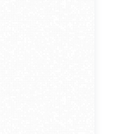
Centrum Strednica
TÓW-ski - górna
SŁOTWINY ARENA
ar - stacja dolna
KUŹNICE - Kolej na
stacja
Krynica-Zdrój
rpol Karpacz Biały
NOWOŚĆ
Kasprowy Wierch
ZOSKOWO - stok
ZAMOŚĆ - widok na
Jar
MASTER-ski Tylicz
na Kaszubach
Rynek Wielki