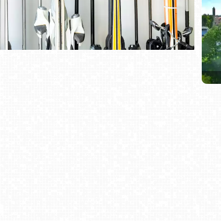
Kote
St
Ho
Kasp
Buk