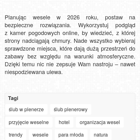
Planując wesele w 2026 roku, postaw na
bezpieczne rozwiązania. Wykorzystuj podgląd
z kamer pogodowych online, by wiedzieć, z której
strony nadciągają chmury. Nade wszystko wybieraj
sprawdzone miejsca, które dają dużą przestrzeń do
zabawy bez względu na warunki atmosferyczne.
Dzięki temu nic nie zepsuje Wam nastroju – nawet
niespodziewana ulewa.
Tagi
ślub w plenerze
ślub plenerowy
przyjęcie weselne
hotel
organizacja wesel
trendy
wesele
para młoda
natura
Szanowny