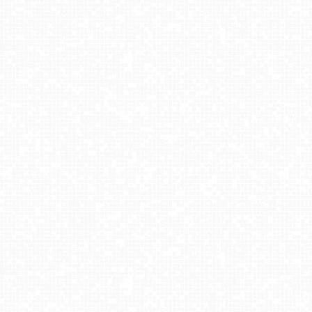
Solina Grupa PKL - widok z góry Jawor
ZWARDOŃ -ski stacja dolna
Stacja Narciarska SOSZÓW