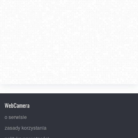
WebCamera
o serwisie
zasady korzystania