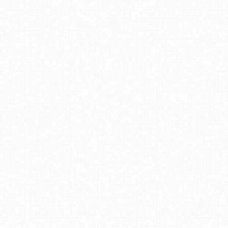
Jezioro Mucharskie - Zapora w Świnnej Porębie
Krynica Zdrój - Góra Parkowa
Kurza Góra - Wieża Widokowa
Winterpol Karpacz Biały Jar
LISIA POLANA w Ustroniu - Nowość
Biała Góra Justynówka - NOWOŚĆ
Skolnity Ski&Bike Park - Wieża Widokowa NOWOŚĆ
KUŹNICE - Kolej na Kasprowy Wierch