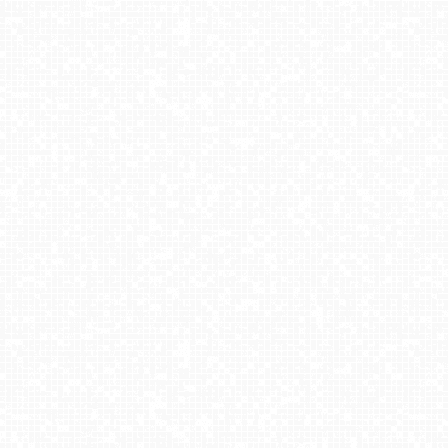
Ski Centrum Strachan - widok z górnej stacji NOWOŚĆ
Zakopane - widok na dolną stację kolei na Gubałówkę
Solina Grupa PKL - widok z dolnej stacji Plasza
Wielka Krokiew w Zakopanem
Kompleks Beskid Spytkowice - widok na taśmę
Świeradów Zdrój
ZŁOTY Groń Istebna