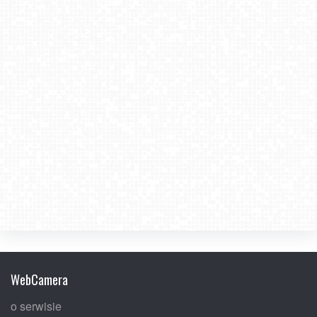
WebCamera
o serwisie