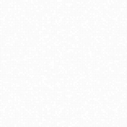
Wisła Cieńków - Stacja narciarska
Kamienica - Bolesławów
BIESZCZAD.ski Wańkowa - widok z górnej stacji narciarskiej
HOTEL BUCZYŃSKI w Świeradowie - NOWOŚĆ
Jaworzyna Krynicka - trasa niebieska nr 7
Szczawnica Palenica
Zieleniec Sport Arena - Winterpol
UFO - ski Bukowina Tatrzańska