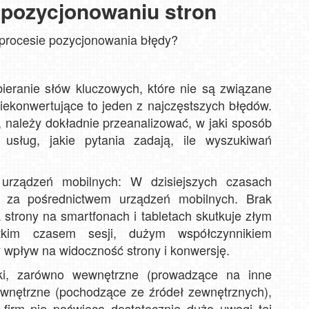
 pozycjonowaniu stron
w procesie pozycjonowania błędy?
eranie słów kluczowych, które nie są związane
niekonwertujące to jeden z najczęstszych błędów.
należy dokładnie przeanalizować, w jaki sposób
usług, jakie pytania zadają, ile wyszukiwań
urządzeń mobilnych: W dzisiejszych czasach
 za pośrednictwem urządzeń mobilnych. Brak
 strony na smartfonach i tabletach skutkuje złym
ótkim czasem sesji, dużym współczynnikiem
 wpływ na widoczność strony i konwersję.
ki, zarówno wewnętrzne (prowadzące na inne
 zewnętrzne (pochodzące ze źródeł zewnętrznych),
irm nie poświęca dostatecznie dużo uwagi tej