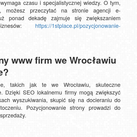
wymaga czasu i specjalistycznej wiedzy. O tym,
a, możesz przeczytać na stronie agencji e-
 już ponad dekadę zajmuje się zwiększaniem
Biał
 biznesów:
https://1stplace.pl/pozycjonowanie-
Ziel
Nowa
Gry
Zło
ny www firm we Wrocławiu
e?
nie, takich jak te we Wrocławiu, skuteczne
we. Dzięki SEO lokalnemu firmy mogą zwiększyć
ach wyszukiwania, skupić się na docieraniu do
oczeniu. Pozycjonowanie strony prowadzi do
 sprzedaży.