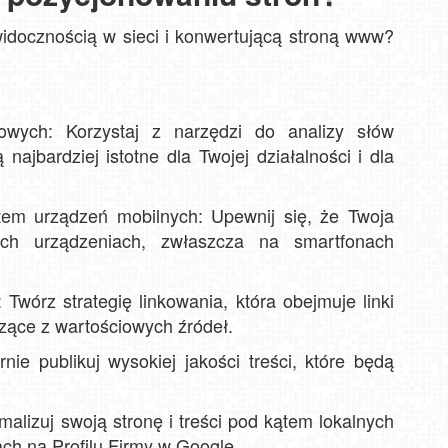
widocznością w sieci i konwertującą stroną www?
wych: Korzystaj z narzędzi do analizy słów
najbardziej istotne dla Twojej działalności i dla
tem urządzeń mobilnych: Upewnij się, że Twoja
ich urządzeniach, zwłaszcza na smartfonach
 Twórz strategię linkowania, która obejmuje linki
zące z wartościowych źródeł.
nie publikuj wysokiej jakości treści, które będą
alizuj swoją stronę i treści pod kątem lokalnych
ach na Profilu Firmy w Google.