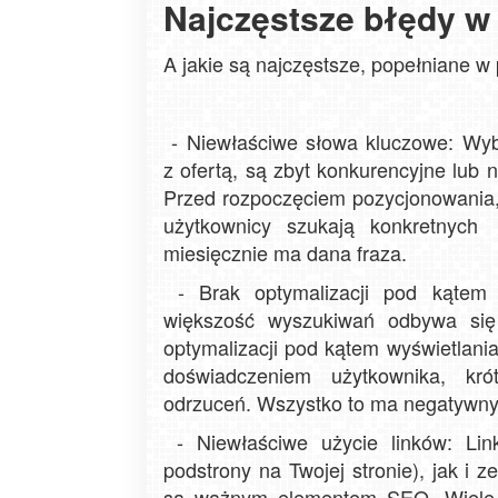
Najczęstsze błędy w
A jakie są najczęstsze, popełniane 
- Niewłaściwe słowa kluczowe: Wybi
z ofertą, są zbyt konkurencyjne lub 
Przed rozpoczęciem pozycjonowania, 
użytkownicy szukają konkretnych 
miesięcznie ma dana fraza.
- Brak optymalizacji pod kątem 
większość wyszukiwań odbywa się
optymalizacji pod kątem wyświetlania
doświadczeniem użytkownika, kr
odrzuceń. Wszystko to ma negatywny
- Niewłaściwe użycie linków: Lin
podstrony na Twojej stronie), jak i
są ważnym elementem SEO. Wiele f