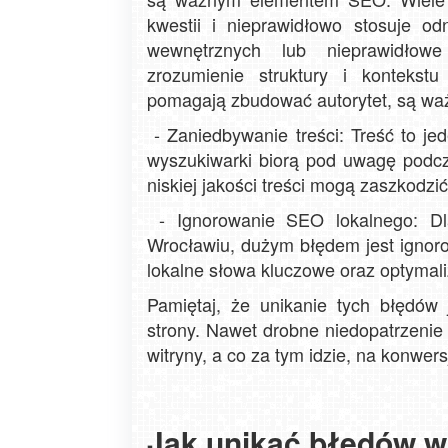
kwestii i nieprawidłowo stosuje od
wewnętrznych lub nieprawidłow
zrozumienie struktury i kontekstu
pomagają zbudować autorytet, są w
- Zaniedbywanie treści: Treść to je
wyszukiwarki biorą pod uwagę podcza
niskiej jakości treści mogą zaszkodzi
- Ignorowanie SEO lokalnego: Dla 
Wrocławiu, dużym błędem jest ignoro
lokalne słowa kluczowe oraz optymali
Pamiętaj, że unikanie tych błędów
strony. Nawet drobne niedopatrzeni
witryny, a co za tym idzie, na konwers
Jak unikać błędów w