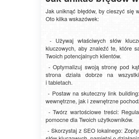
Jak uniknąć błędów, by cieszyć się 
Oto kilka wskazówek:
- Używaj właściwych słów kluczo
kluczowych, aby znaleźć te, które są 
Twoich potencjalnych klientów.
- Optymalizuj swoją stronę pod ką
strona działa dobrze na wszystk
i tabletach.
- Postaw na skuteczny link building:
wewnętrzne, jak i zewnętrzne pochod
- Twórz wartościowe treści: Regular
pomocne dla Twoich użytkowników.
- Skorzystaj z SEO lokalnego: Zoptym
słów kluczowych, pamiętaj o działani