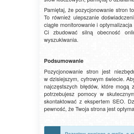
Pamiętaj, że pozycjonowanie stron to 
To również ulepszanie doświadczenia
ciągłe monitorowanie i optymalizacja
Ci zbudować silną obecność onl
wyszukiwania.
Podsumowanie
Pozycjonowanie stron jest niezbę
w dzisiejszym, cyfrowym świecie. Aby
najczęstszych błędów, które mogą za
potrzebujesz pomocy w skutecznym
skontaktować z ekspertem SEO. Dzi
pewność, że Twoja strona jest optym
Pozostaw swojego e-maila, a r