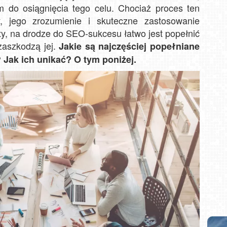
m do osiągnięcia tego celu. Chociaż proces ten
 jego zrozumienie i skuteczne zastosowanie
ety, na drodze do SEO-sukcesu łatwo jest popełnić
zaszkodzą jej.
Jakie są najczęściej popełniane
Jak ich unikać? O tym poniżej.
i NOWOŚĆ
Władysławowo - widok na plażę - NOWOŚĆ