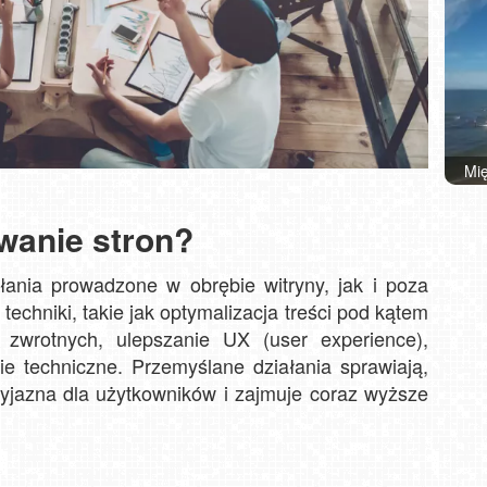
Mię
St
And
Ziel
K
wanie stron?
G
łania prowadzone w obrębie witryny, jak i poza
 techniki, takie jak optymalizacja treści pod kątem
 zwrotnych, ulepszanie UX (user experience),
tie techniczne. Przemyślane działania sprawiają,
rzyjazna dla użytkowników i zajmuje coraz wyższe