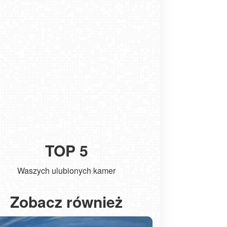
TOP 5
Waszych ulubionych kamer
Kołobrzeg - widok na molo
ŁEBA - wido
Zobacz również