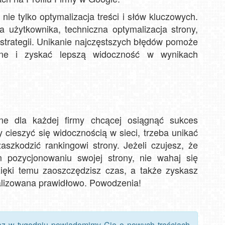
nie tylko optymalizacja treści i słów kluczowych.
 użytkownika, techniczna optymalizacja strony,
 strategii. Unikanie najczęstszych błędów pomoże
ine i zyskać lepszą widoczność w wynikach
dne dla każdej firmy chcącej osiągnąć sukces
 cieszyć się widocznością w sieci, trzeba unikać
szkodzić rankingowi strony. Jeżeli czujesz, że
 pozycjonowaniu swojej strony, nie wahaj się
ęki temu zaoszczędzisz czas, a także zyskasz
alizowana prawidłowo. Powodzenia!
az w tygodniu powiadomimy Cię o nowych treściach