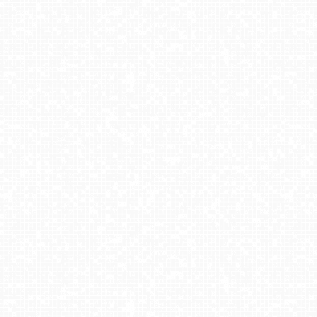
Kamery pogodowe z turystycznych miejsc w Polsce [playlista]
PREMIUM
DARŁOWO - widok na plażę
Lębork LIVE!
JASTRZĘBIA GÓRA - widok na plażę
Międzywodzie - widok na plażę
GDYNIA - widok na Przystań Jachtową
WŁADYSŁAWOWO - widok na plażę
Malbork - widok na Zamek Krzyżacki