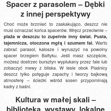
Spacer z parasolem – Dębki
z innej perspektywy
Choć może brzmieć to zaskakująco, deszcz nie
musi oznaczać końca spacerów. Wręcz przeciwnie –
plaża w deszczu to zupełnie inny świat. Pusta,
Warto
tajemnicza, otoczona mgłą i szumem fal.
zabrać parasol, kalosze i wyruszyć na powolny
spacer brzegiem Bałtyku. Jeśli masz szczęście,
możesz dostrzec bursztyn wypłukany przez fale lub
zobaczyć mewy z bliska. W lesie obok Piaśnicy
deszcz tylko potęguje zapachy i tworzy bajkową
atmosferę – ścieżki wśród sosen przypominają
kadry z baśni.
Kultura w małej skali –
biblioteka, wystawy, lokalne