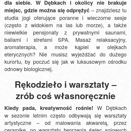
dla siebie. W Dębkach i okolicy nie brakuje
– znajdziesz tu
miejsc, gdzie można się odprężyć
studia jogi oferujące poranne i wieczorne sesje
(często z widokiem na las lub morze), a także
niewielkie pensjonaty z prywatnymi saunami,
baliami i strefami SPA. Masaż relaksacyjny,
aromaterapia, a może kąpiel w olejkach
eterycznych? Nie musisz wyjeżdżać do dużego
kurortu, by poczuć się jak w luksusowym ośrodku
odnowy biologicznej.
Rękodzieło i warsztaty –
zrób coś własnoręcznie
W Dębkach
Kiedy pada, kreatywność rośnie!
w sezonie letnim często odbywają się warsztaty
artystyczne – od malowania akwarelą, przez
ceramikę, po warsztaty tworzenia świec sojowych