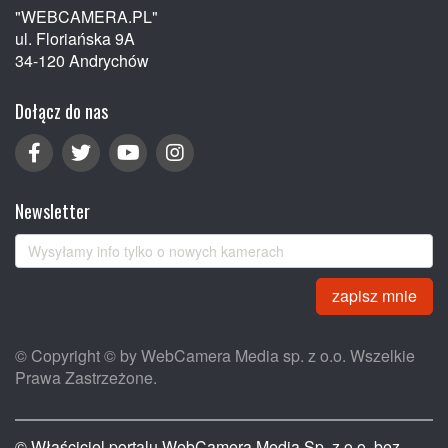
"WEBCAMERA.PL"
ul. Floriańska 9A
34-120 Andrychów
Dołącz do nas
Newsletter
zapisz mnie
© Copyright © by WebCamera Media sp. z o.o. Wszelkie
Prawa Zastrzeżone.
© Właściciel portalu WebCamera Media Sp. z o.o. bez