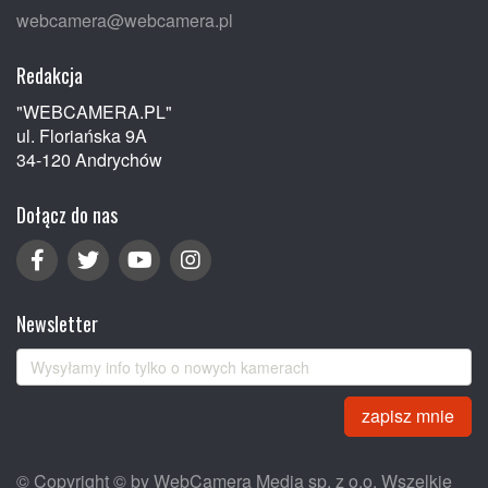
webcamera@webcamera.pl
Redakcja
"WEBCAMERA.PL"
ul. Floriańska 9A
34-120 Andrychów
Dołącz do nas
Newsletter
zapisz mnie
© Copyright © by WebCamera Media sp. z o.o. Wszelkie