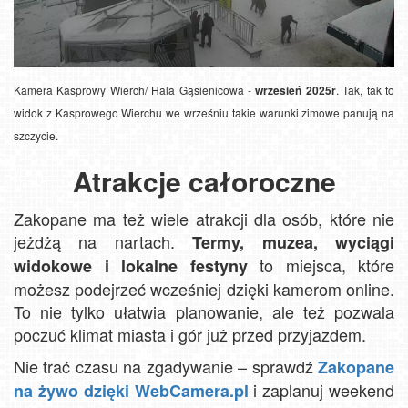
Kamera Kasprowy Wierch/ Hala Gąsienicowa -
wrzesień 2025r
. Tak, tak to
widok z Kasprowego Wierchu we wrześniu takie warunki zimowe panują na
szczycie.
Atrakcje całoroczne
Zakopane ma też wiele atrakcji dla osób, które nie
jeżdżą na nartach.
Termy, muzea, wyciągi
to miejsca, które
widokowe i lokalne festyny
możesz podejrzeć wcześniej dzięki kamerom online.
To nie tylko ułatwia planowanie, ale też pozwala
poczuć klimat miasta i gór już przed przyjazdem.
Nie trać czasu na zgadywanie – sprawdź
Zakopane
i zaplanuj weekend
na żywo dzięki WebCamera.pl