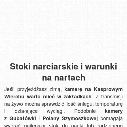
Stoki narciarskie i warunki
na nartach
Jeśli przyjeżdżasz zimą,
kamerę na Kasprowym
. Z transmisji
Wierchu warto mieć w zakładkach
na żywo można sprawdzić ilość śniegu, temperaturę
i działające wyciągi. Podobnie
kamery
i
pomagają
z Gubałówki
Polany Szymoszkowej
wybrać najlepszy stok do nauki lub rodzinnego