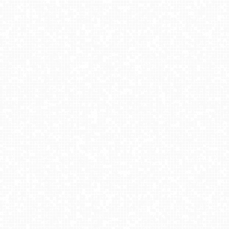
Zawoja - Mosorny Groń
U Jędrola Stacja dolna
Wierchomla - widok na trasy
Małe Ciche - dolna stacja
Krynica-Zdrój - widok na deptak
Laskowa-ski - górna stacja
Centrum Sportu - KOLOROWA w Karpaczu
Wołkowyja Jezioro Solińskie