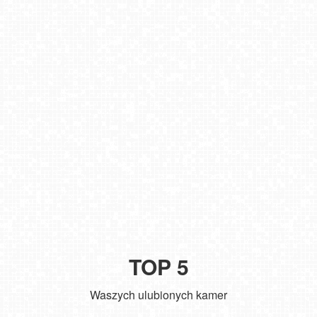
TOP 5
Waszych ulubionych kamer
Zakopane - widok na deptak Krupówki NOWOŚĆ
Władysławowo - widok na plażę - NOWOŚĆ