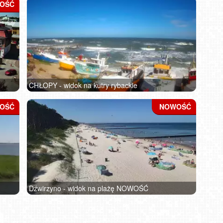
CHŁOPY - widok na kutry rybackie
Dźwirzyno - widok na plażę NOWOŚĆ