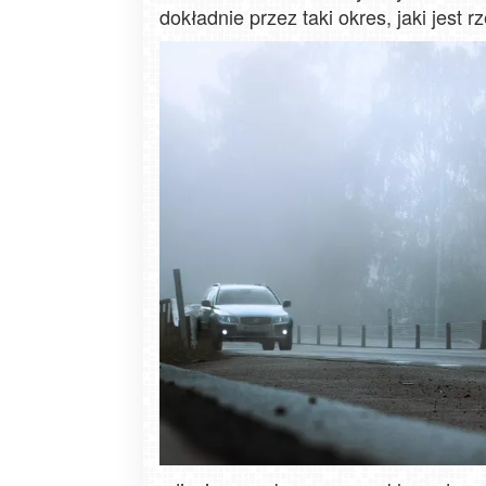
dokładnie przez taki okres, jaki jest 
Zakopane - widok na deptak Krupówk