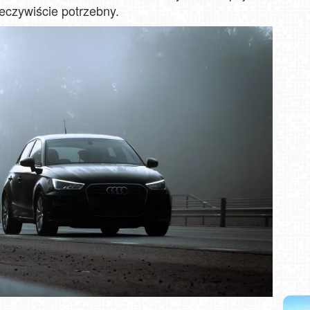
rzeczywiście potrzebny.
i NOWOŚĆ
Władysławowo - widok na plażę - NOWOŚĆ