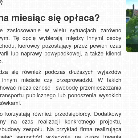
cę
na miesiąc się opłaca?
je zastosowanie w wielu sytuacjach zarówno
ym. Tę opcję wybierają między innymi osoby
BU
hodu, kierowcy pozostający przez pewien czas
wido
rii lub naprawy powypadkowej, a także klienci
Ziel
PKL
Win
o.
Ko
za się również podczas dłuższych wyjazdów
innym mieście czy przeprowadzki. W takich
hować niezależność i swobodę przemieszczania
transportu publicznego lub ponoszenia wysokich
sówkami.
 korzystają również przedsiębiorcy. Dodatkowy
y na czas realizacji konkretnego projektu,
zbudowy zespołu. Na przykład firma realizująca
ynająć samochód wyłącznie na okres trwania