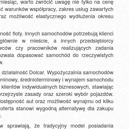
iesiąc, warto zwrócić uwagę nie tylko na cenę
tość warunków współpracy, zakres usług zawartych
az możliwość elastycznego wydłużenia okresu
ość floty. Innych samochodów potrzebują klienci
 głównie w mieście, a innych przedsiębiorcy
wców czy pracowników realizujących zadania
pozwala dopasować samochód do rzeczywistych
w.
ą działalność Dolcar. Wypożyczalnia samochodów
terminowy, średnioterminowy i wynajem samochodu
 klientów indywidualnych biznesowych, stawiając
rzejrzyste zasady oraz szeroki wybór pojazdów.
ostępność aut oraz możliwość wynajmu od kilku
 oferta stanowi wygodną alternatywę dla zakupu
.
ów sprawiają, że tradycyjny model posiadania