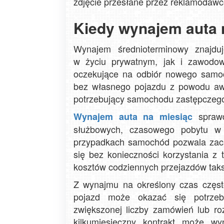
zdjęcie przesłane przez reklamodaw
Kiedy wynajem auta 
Wynajem średnioterminowy znajdu
w życiu prywatnym, jak i zawodow
oczekujące na odbiór nowego samoc
bez własnego pojazdu z powodu awa
potrzebujący samochodu zastępczeg
sprawd
Wynajem auta na miesiąc
służbowych, czasowego pobytu w 
przypadkach samochód pozwala zac
się bez konieczności korzystania z 
kosztów codziennych przejazdów tak
Z wynajmu na określony czas często
pojazd może okazać się potrzebn
zwiększonej liczby zamówień lub ro
kilkumiesięczny kontrakt może w