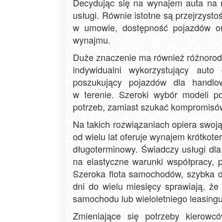
Decydując się na wynajem auta na m
usługi. Równie istotne są przejrzys
w umowie, dostępność pojazdów or
wynajmu.
Duże znaczenie ma również różnorodn
indywidualni wykorzystujący auto
poszukujący pojazdów dla handlo
w terenie. Szeroki wybór modeli 
potrzeb, zamiast szukać kompromisó
Na takich rozwiązaniach opiera swoj
od wielu lat oferuje wynajem krótko
długoterminowy. Świadczy usługi dla
na elastyczne warunki współpracy, p
Szeroka flota samochodów, szybka d
dni do wielu miesięcy sprawiają, że
samochodu lub wieloletniego leasingu
Zmieniające się potrzeby kierowc