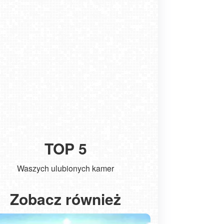
TOP 5
Waszych ulubionych kamer
Kołobrzeg - widok na molo
ŁEBA - wido
Zobacz również