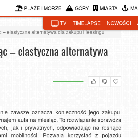
PLAŻE I MORZE
GÓRY
MIASTA
MA
TV
TIMELAPSE
NOWOŚCI
– elastyczna alternatywa dla zakupu i leasingu
c – elastyczna alternatywa
 nie zawsze oznacza konieczność jego zakupu.
ynajem auta na miesiąc. To rozwiązanie sprawdza
ch, jak i prywatnych, odpowiadając na rosnące
mami mobilności. Pozwala korzystać z pojazdu