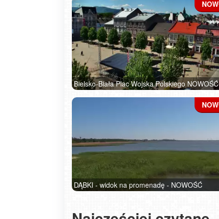
Bielsko-Biała Plac Wojska Polskiego NOWOŚĆ
DĄBKI - widok na promenadę - NOWOŚĆ
Najczęściej czytane
Szanowny użytkowniku APLIKACJI - ważne