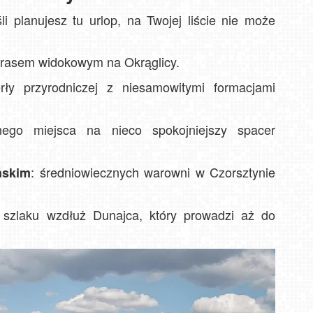
li planujesz tu urlop, na Twojej liście nie może
Sz
WI
tarasem widokowym na Okrąglicy.
SZC
Ho
RES
Buk
erły przyrodniczej z niesamowitymi formacjami
lnego miejsca na nieco spokojniejszy spacer
: średniowiecznych warowni w Czorsztynie
ńskim
 szlaku wzdłuż Dunajca, który prowadzi aż do