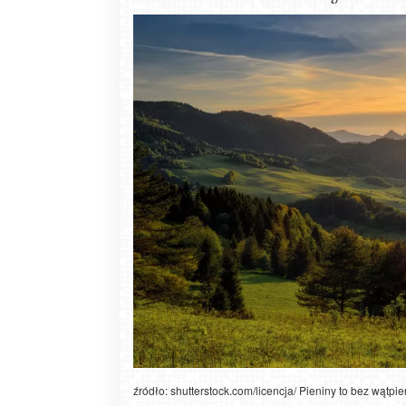
Zakopane - widok na deptak Krupówk
źródło: shutterstock.com/licencja/ Pieniny to bez wątpi