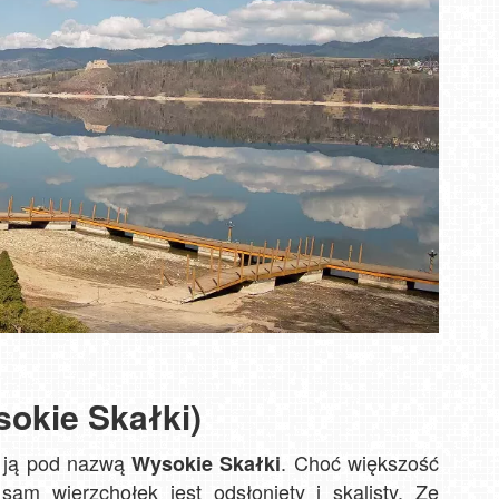
sokie Skałki)
z ją pod nazwą
. Choć większość
Wysokie Skałki
sam wierzchołek jest odsłonięty i skalisty. Ze