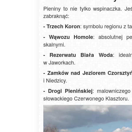
Pieniny to nie tylko wspinaczka. Jeś
zabraknąć:
: symbolu regionu z 
- Trzech Koron
: absolutnej p
- Wąwozu Homole
skalnymi.
: idea
- Rezerwatu Biała Woda
w Jaworkach.
- Zamków nad Jeziorem Czorszty
i Niedzicy.
: malowniczego
- Drogi Pienińskiej
słowackiego Czerwonego Klasztoru.