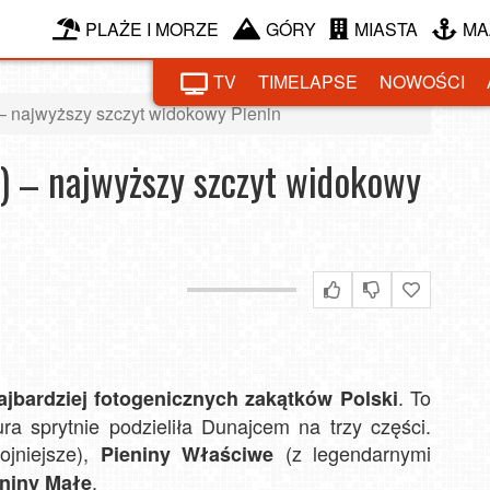
PLAŻE I MORZE
GÓRY
MIASTA
MA
TV
TIMELAPSE
NOWOŚCI
– najwyższy szczyt widokowy Pienin
) – najwyższy szczyt widokowy
. To
najbardziej fotogenicznych zakątków Polski
a sprytnie podzieliła Dunajcem na trzy części.
ojniejsze),
(z legendarnymi
Pieniny Właściwe
.
niny Małe