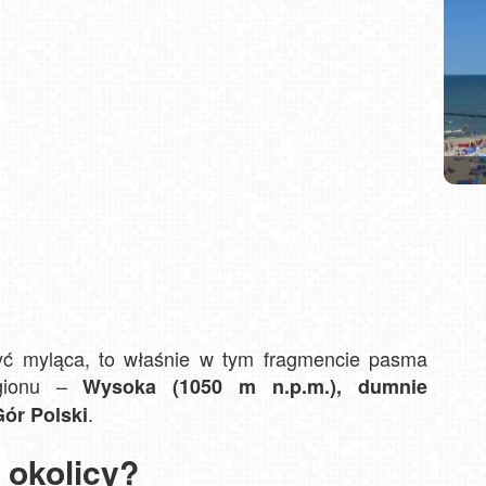
Jan
Ko
ZŁO
Bi
yć myląca, to właśnie w tym fragmencie pasma
egionu –
Wysoka (1050 m n.p.m.), dumnie
.
Gór Polski
 okolicy?