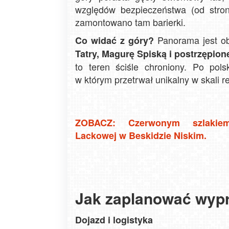
względów bezpieczeństwa (od stro
zamontowano tam barierki.
Panorama jest ob
Co widać z góry?
Tatry, Magurę Spiską i postrzępio
to teren ściśle chroniony. Po polsk
w którym przetrwał unikalny w skali 
ZOBACZ: Czerwonym szlakie
Lackowej w Beskidzie Niskim.
Jak zaplanować wyp
Dojazd i logistyka