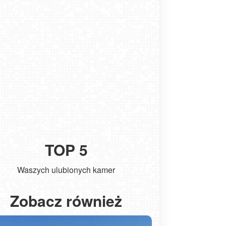
TOP 5
Waszych ulubionych kamer
Kołobrzeg - widok na molo
ŁEBA - wid
Zobacz również