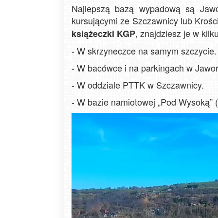
Najlepszą bazą wypadową są Jawor
kursującymi ze Szczawnicy lub Krośc
, znajdziesz je w kilk
książeczki KGP
- W skrzyneczce na samym szczycie.
- W bacówce i na parkingach w Jawo
- W oddziale PTTK w Szczawnicy.
- W bazie namiotowej „Pod Wysoką” (d