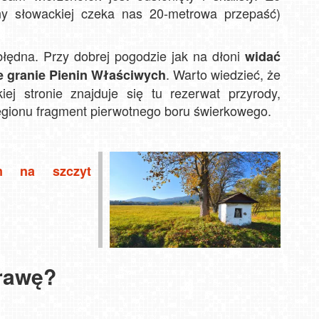
ny słowackiej czeka nas 20-metrowa przepaść)
łędna. Przy dobrej pogodzie jak na dłoni
widać
. Warto wiedzieć, że
ne granie Pienin Właściwych
iej stronie znajduje się tu rezerwat przyrody,
regionu fragment pierwotnego boru świerkowego.
m na szczyt
rawę?