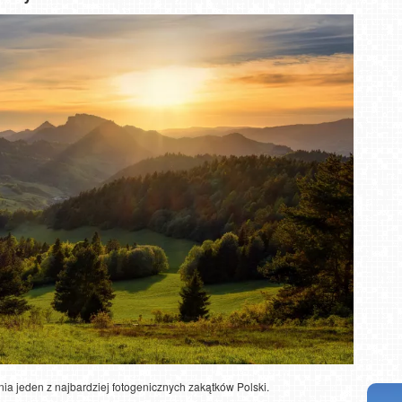
i NOWOŚĆ
Władysławowo - widok na plażę - NOWOŚĆ
enia jeden z najbardziej fotogenicznych zakątków Polski.