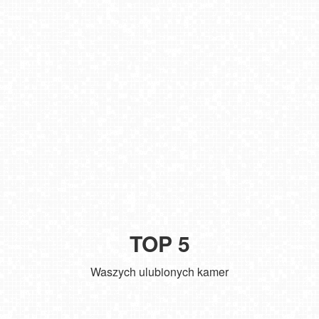
TOP 5
Waszych ulubionych kamer
Zakopane - widok na deptak Krupówki NOWOŚĆ
Władysławowo - widok na plażę - NOWOŚĆ
Kołobrzeg - widok na molo
ŁEBA - widok na wydmy i plażę