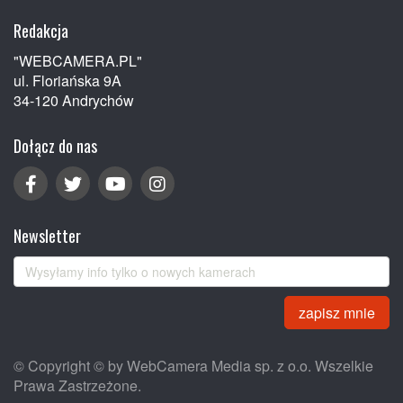
Redakcja
"WEBCAMERA.PL"
ul. Floriańska 9A
34-120 Andrychów
Dołącz do nas
Newsletter
zapisz mnie
© Copyright © by WebCamera Media sp. z o.o. Wszelkie
Prawa Zastrzeżone.