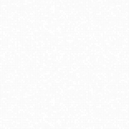
SZCZYRK MOUNTAIN RESORT - HALA SKRZYCZEŃSKA
PKL Góra Parkowa - widok z wieży na Beskid Sądecki
Kiczera SKI
Stacja narciarska KamiannaSki - NOWOŚĆ
CIENIAWA - Ski
Zieleniec Sport Arena - Winterpol W3
Schronisko PTTK Orlica
Bachledka Ski & Sun