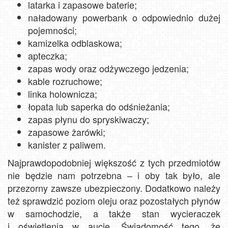
latarka i zapasowe baterie;
naładowany powerbank o odpowiednio dużej
pojemności;
kamizelka odblaskowa;
apteczka;
zapas wody oraz odżywczego jedzenia;
kable rozruchowe;
linka holownicza;
łopata lub saperka do odśnieżania;
zapas płynu do spryskiwaczy;
zapasowe żarówki;
kanister z paliwem.
Najprawdopodobniej większość z tych przedmiotów
nie będzie nam potrzebna – i oby tak było, ale
przezorny zawsze ubezpieczony. Dodatkowo należy
też sprawdzić poziom oleju oraz pozostałych płynów
w samochodzie, a także stan wycieraczek
i oświetlenia w aucie. Świadomość tego, że