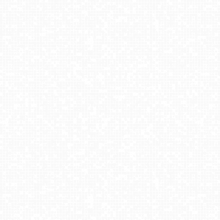
Stacja Narciarska SOSZÓW
KRAKÓW - Rynek Główny NOWOŚĆ
Szwajcaria Bałtowska - orczyk NOWOŚĆ
Zadział - widok na stok NOWOŚĆ
Karpacz - stok Maciuś
Jaworzyna Krynicka - widok na trasy nr 2
SKI SUCHE - widok na stok
Hotel BUKOVINA - Bukowina Tatrzańska