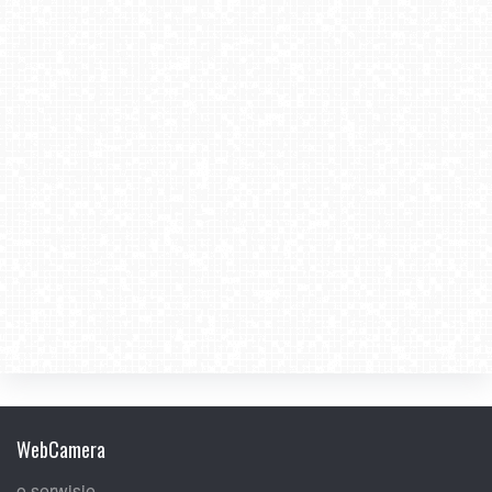
WebCamera
o serwisie