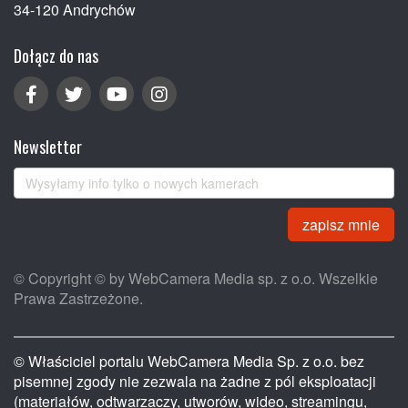
34-120 Andrychów
Dołącz do nas
Newsletter
zapisz mnie
© Copyright © by WebCamera Media sp. z o.o. Wszelkie
Prawa Zastrzeżone.
© Właściciel portalu WebCamera Media Sp. z o.o. bez
pisemnej zgody nie zezwala na żadne z pól eksploatacji
(materiałów, odtwarzaczy, utworów, wideo, streamingu,