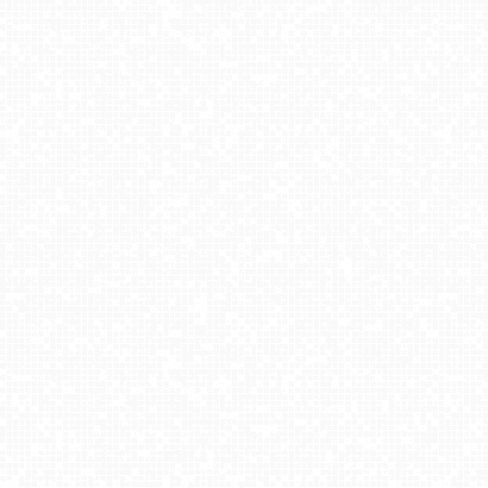
Biała Góra Justynówka - NOWOŚĆ
COS Istebna - Kubalonka Trasy Biegowe
Zieleniec Sport Arena - Winterpol W3
Krynica-Zdrój - widok na deptak
KASPROWY Wierch Live
Małe Ciche - dolna stacja
Kamienica - Bolesławów
Bania Pasaż - Białka Tatrzańska