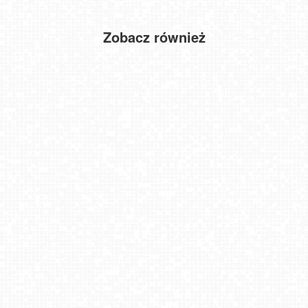
Zobacz również
Koziniec SKI - stacja górna
Bielsko-Biała Rynek NOWOŚĆ
Parafia Matki Bożej Bolesnej Jarosław
Dziwnówek - widok na deptak
Toruń - widok na Rynek Staromiejski NOWOŚĆ
MIKOŁAJKI - widok na port
Bukowina Tatrzańska
Kołobrzeg - widok na Latarnię Morską NOWOŚĆ