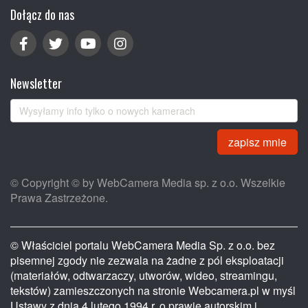
Dołącz do nas
Newsletter
zapisz mnie
© Copyright © by WebCamera Media sp. z o.o. Wszelkie
Prawa Zastrzeżone.
© Właściciel portalu WebCamera Media Sp. z o.o. bez
pisemnej zgody nie zezwala na żadne z pól eksploatacji
(materiałów, odtwarzaczy, utworów, wideo, streamingu,
tekstów) zamieszczonych na stronie Webcamera.pl w myśl
Ustawy z dnia 4 lutego 1994 r. o prawie autorskim i