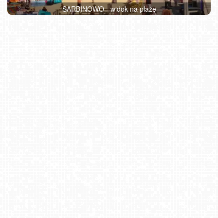
SARBINOWO - widok na plażę