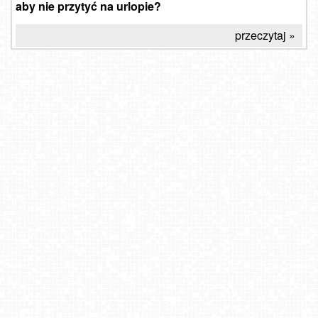
aby nie przytyć na urlopie?
przeczytaj »
Widok na Tatry z Willi Piękne Widoki
HEL - marina
Bielsko-Biała Plac Wolności NOWOŚĆ
Czerwienne SKI
Hałcnów - widok na słynne rondo
Warszawa - Most Świętokrzyski NOWOŚĆ
Kraków - Plac Wszystkich Świętych
Pasłęk - gniazdo bociana białego