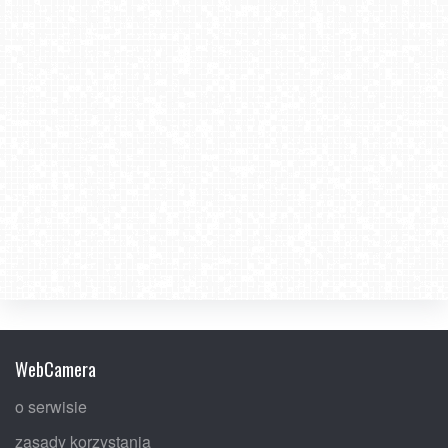
WebCamera
o serwisie
zasady korzystania