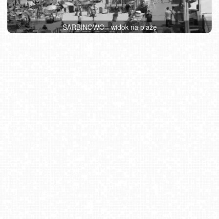
SARBINOWO - widok na plażę