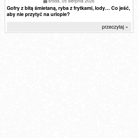
środa, 05 sierpnia 2026
Gofry z bitą śmietaną, ryba z frytkami, lody… Co jeść,
aby nie przytyć na urlopie?
przeczytaj »
Parafia w Witanowicach
Giżycko - widok na most obrotowy
Gdańsk - widok na Długi Targ NOWOŚĆ
Hel - widok na bulwar
DARŁOWO - widok z latarni morskiej
Kraków - panorama miasta
Cerkiew Grekokatolicka w Polsce - Arch. Przemysko-
USTROŃ - widok na rynek
Warszawska