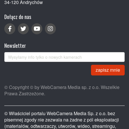
34-120 Andrychów
Dołącz do nas
Newsletter
zapisz mnie
© Copyright © by WebCamera Media sp. z o.o. Wszelkie
Prawa Zastrzeżone.
© Właściciel portalu WebCamera Media Sp. z o.o. bez
pisemnej zgody nie zezwala na żadne z pól eksploatacji
(materiałów, odtwarzaczy, utworów, wideo, streamingu,