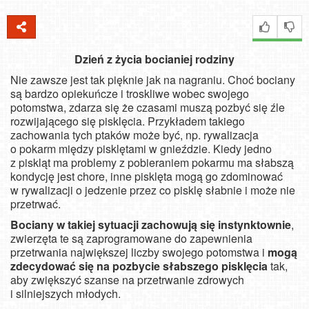
Dzień z życia bocianiej rodziny
Nie zawsze jest tak pięknie jak na nagraniu. Choć bociany
są bardzo opiekuńcze i troskliwe wobec swojego
potomstwa, zdarza się że czasami muszą pozbyć się źle
rozwijającego się pisklęcia. Przykładem takiego
zachowania tych ptaków może być, np. rywalizacja
o pokarm między pisklętami w gnieździe. Kiedy jedno
z piskląt ma problemy z pobieraniem pokarmu ma słabszą
kondycję jest chore, inne pisklęta mogą go zdominować
w rywalizacji o jedzenie przez co pisklę słabnie i może nie
przetrwać.
Bociany w takiej sytuacji zachowują się instynktownie
,
zwierzęta te są zaprogramowane do zapewnienia
przetrwania największej liczby swojego potomstwa i
mogą
zdecydować się na pozbycie słabszego pisklęcia
tak,
aby zwiększyć szanse na przetrwanie zdrowych
i silniejszych młodych.