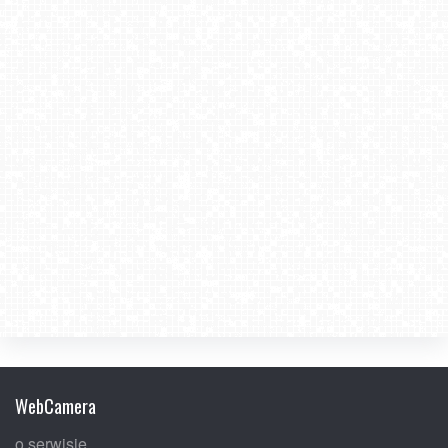
WebCamera
o serwisie