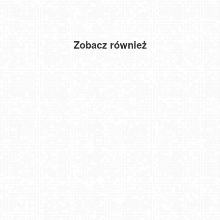
Zobacz również
LUBLIN - widok na Bramę Krakowską
MIKOŁAJKI - widok na port
Toruń - panorama miasta NOWOŚĆ
SZCZYRK MOUNTAIN RESORT - HALA SKRZYCZEŃSKA
Kraków - widok na Rynek Główny
Kraków - HEJNAŁ z Wieży Mariackiej codzennie o 12 na żywo
Starachowice - Zalew Pasternik
Grzybowo - widok na plażę