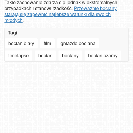
Takie zachowanie zdarza się jednak w ekstremalnych
przypadkach i stanowi rzadkość.
Przeważnie bociany
starają się zapewnić najlepsze warunki dla swoich
młodych
.
Tagi
bocian biały
film
gniazdo bociana
timelapse
bocian
bociany
bocian czarny