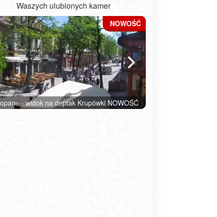
Waszych ulubionych kamer
ładysławowo - widok na plażę - NOWOŚĆ
Kołobrzeg