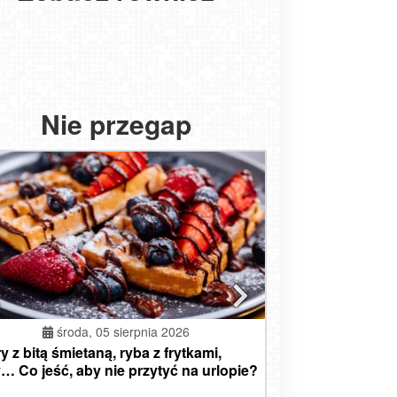
na
Dźwirzyno - Jezioro
plażę
ŻYNO - widok na
Resko Przymorskie
ICIE - widok na
Szwajcaria Bałtowska -
plażę
NOWOŚĆ
HORZE - widok na
DĄBKI - widok na
deptak
ośrodek narciarski
ja - Mosorny Groń
Karpacz - panorama
plażę i morze
promenadę - NOWOŚĆ
- Dolna Stacja
miasta
Nie przegap
środa, 05 sierpnia 2026
y z bitą śmietaną, ryba z frytkami,
… Co jeść, aby nie przytyć na urlopie?