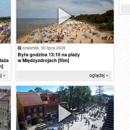
SZC
czytaj »
oglądaj »
R
Cerk
Wę
S
w
Winte
Prze
czwartek,
30 lipca 2026
Była godzina 13:10 na plaży
laża
w Międzyzdrojach [film]
m]
j »
oglądaj »