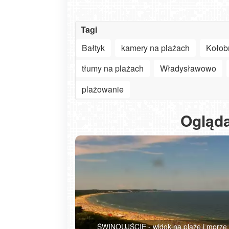
Tagi
Bałtyk
kamery na plażach
Kołob
tłumy na plażach
Władysławowo
plażowanie
Ogląda
ŚWINOUJŚCIE - widok na plaże i morze