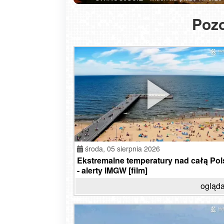
Pozo
środa,
05 sierpnia 2026
Ekstremalne temperatury nad całą Pol
- alerty IMGW [film]
ogląda
czwartek, 06 sierpnia 2026
Od autostopu do tanich lotów. Jak
zmieniło się podróżowanie na prze
30 lat?