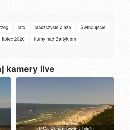
rzeg
lato
piaszczyste plaże
Świnoujście
lipiec 2020
tłumy nad Bałtykiem
j kamery live
ŁEBA - widok na wydmy i plażę