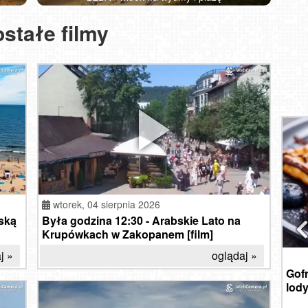
MRZE
stałe filmy
W
NIEC
Zawo
wtorek,
04 sierpnia 2026
ską
Była godzina 12:30 - Arabskie Lato na
Krupówkach w Zakopanem [film]
j »
oglądaj »
środa, 05 sierpnia 2026
Ekstremalne temperatury nad całą Polską
Gofr
strzeni
- alerty IMGW [film]
lody