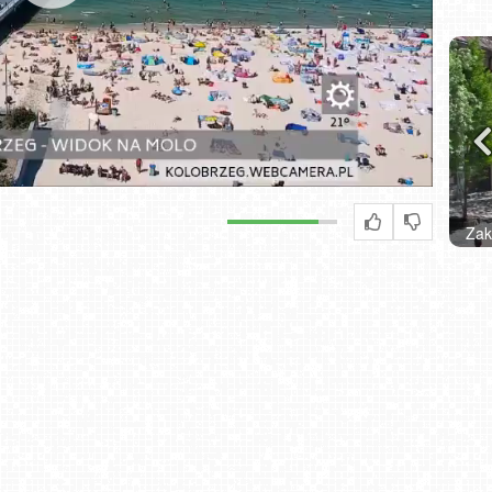
Zakopane - widok na deptak Krupówki NOWOŚĆ
W