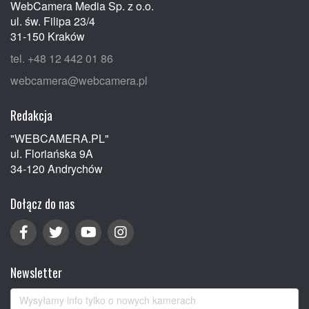
WebCamera Media Sp. z o.o.
ul. św. Filipa 23/4
31-150 Kraków
tel. +48 12 442 01 86
webcamera@webcamera.pl
Redakcja
"WEBCAMERA.PL"
ul. Floriańska 9A
34-120 Andrychów
Dołącz do nas
Newsletter