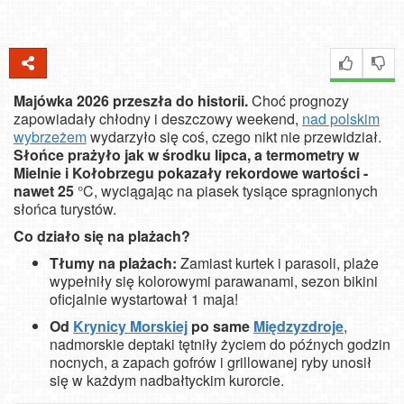
Majówka 2026 przeszła do historii.
Choć prognozy
zapowiadały chłodny i deszczowy weekend,
nad polskim
wybrzeżem
wydarzyło się coś, czego nikt nie przewidział.
Słońce prażyło jak w środku lipca, a termometry w
Mielnie i Kołobrzegu pokazały rekordowe wartości -
nawet 25
°C,
wyciągając na piasek tysiące spragnionych
słońca turystów.
Co działo się na plażach?
Tłumy na plażach:
Zamiast kurtek i parasoli, plaże
wypełniły się kolorowymi parawanami, sezon bikini
oficjalnie wystartował 1 maja!
Od
Krynicy Morskiej
po same
Międzyzdroje
,
nadmorskie deptaki tętniły życiem do późnych godzin
nocnych, a zapach gofrów i grillowanej ryby unosił
się w każdym nadbałtyckim kurorcie.