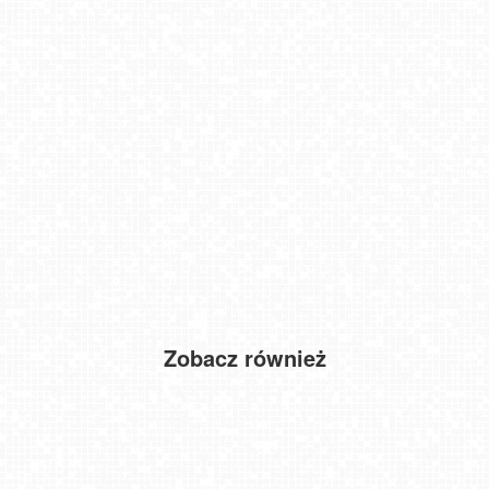
Zobacz również
Widok na Bulwary Szczecińskie
Szczawnica Palenica
Kołobrzeg - widok na Latarnię Morską NOWOŚĆ
Wejherowo - widok na rynek
Małe Ciche - panorama
Zakrzówek Kraków - widok na baseny NOWOŚĆ
Kęty - widok na rynek