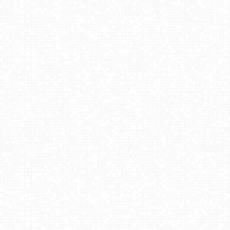
WARSZAWA
Jaworzyna Krynicka - dolna stacja