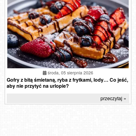
środa, 05 sierpnia 2026
Gofry z bitą śmietaną, ryba z frytkami, lody… Co jeść,
aby nie przytyć na urlopie?
przeczytaj »
Solina Grupa PKL - widok z góry Jawor
Kazimierz Dolny - widok na Rynek
Widok na Jezioro Mucharskie - NOWOŚĆ
KOŁOBRZEG - widok na plażę
JAROSŁAWIEC - widok na plażę
Mielno - Jezioro Jamno NOWOŚĆ