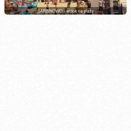
SARBINOWO - widok na plażę