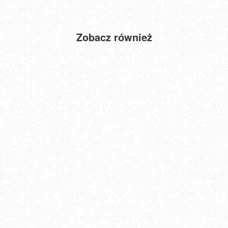
Zobacz również
Parafia w Witanowicach
Lębork LIVE!
DINOLANDIA - widok na Park Rozrywki w Inwałdzie
Zakopane - widok na deptak Krupówki NOWOŚĆ
Osiek Molo
Słotwiny Arena - widok z górnej stacji
Karpacz - panorama miasta
Cieńków - Stacja Narciarska widok z góry