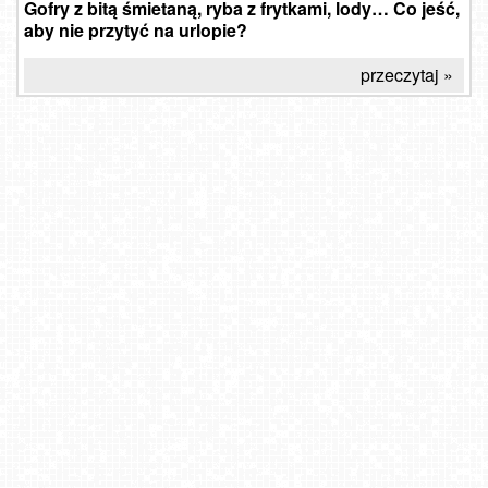
Gofry z bitą śmietaną, ryba z frytkami, lody… Co jeść,
aby nie przytyć na urlopie?
przeczytaj »
WŁADYSŁAWOWO - widok na plażę
Jaworzyna Krynicka-ski
Góra ŻAR - Beskid Mały
Krynica-Zdrój - widok na deptak
Jurata - widok na plażę NOWOŚĆ
WROCŁAW - widok na Stare Miasto
Mrzeżyno - port
Laskowa-ski - górna stacja