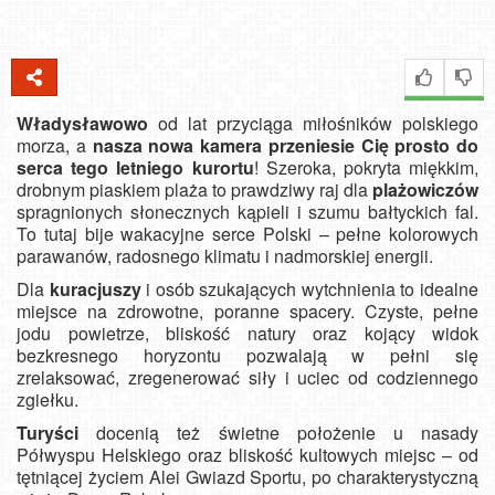
Władysławowo
od lat przyciąga miłośników polskiego
morza, a
nasza nowa kamera przeniesie Cię prosto do
serca tego letniego kurortu
! Szeroka, pokryta miękkim,
drobnym piaskiem plaża to prawdziwy raj dla
plażowiczów
spragnionych słonecznych kąpieli i szumu bałtyckich fal.
To tutaj bije wakacyjne serce Polski – pełne kolorowych
parawanów, radosnego klimatu i nadmorskiej energii.
Dla
kuracjuszy
i osób szukających wytchnienia to idealne
miejsce na zdrowotne, poranne spacery. Czyste, pełne
jodu powietrze, bliskość natury oraz kojący widok
bezkresnego horyzontu pozwalają w pełni się
zrelaksować, zregenerować siły i uciec od codziennego
zgiełku.
Turyści
docenią też świetne położenie u nasady
Półwyspu Helskiego oraz bliskość kultowych miejsc – od
tętniącej życiem Alei Gwiazd Sportu, po charakterystyczną