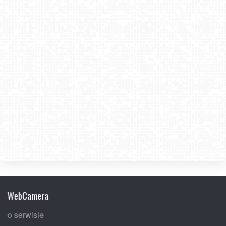
WebCamera
o serwisie