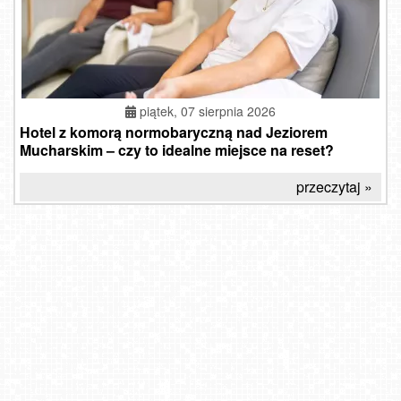
piątek, 07 sierpnia 2026
Hotel z komorą normobaryczną nad Jeziorem
Mucharskim – czy to idealne miejsce na reset?
przeczytaj »
Widok na Krupówki w Zakopanem
Gubałówka - Zakopane
WARSZAWA
SZCZYRK MOUNTAIN RESORT - Hala Skrzyczeńska pośrednia
MRZEŻYNO - widok na plażę
Bielsko-Biała Rynek NOWOŚĆ
COS - SKRZYCZNE
Kraków - widok na Rynek Główny