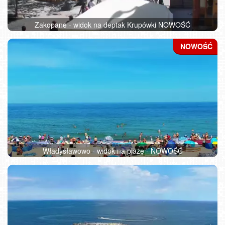
Zakopane - widok na deptak Krupówki NOWOŚĆ
Władysławowo - widok na plażę - NOWOŚĆ