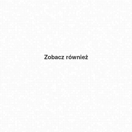
Zobacz również
Winterpol Karpacz Biały Jar
ŁEBA - widok na deptak
Sztuczna Plaża w Jarosławcu... Dubaj
Jezioro Rożnowskie
Surf People - Chałupy 3
Zakopane - widok na dolną stację kolei na Gubałówkę
JAROSŁAWIEC - widok na plażę
Toruń - widok na Rynek Staromiejski NOWOŚĆ