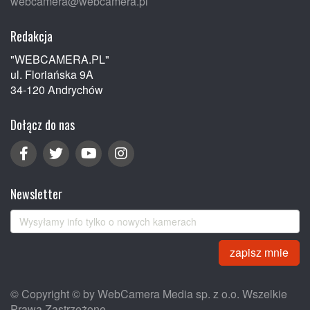
webcamera@webcamera.pl
Redakcja
"WEBCAMERA.PL"
ul. Floriańska 9A
34-120 Andrychów
Dołącz do nas
Newsletter
zapisz mnie
© Copyright © by WebCamera Media sp. z o.o. Wszelkie
Prawa Zastrzeżone.