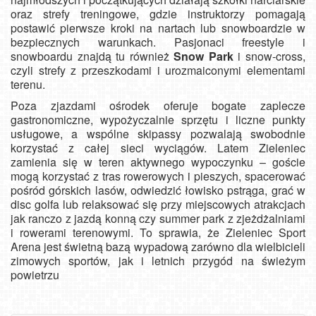
oraz strefy treningowe, gdzie instruktorzy pomagają
postawić pierwsze kroki na nartach lub snowboardzie w
bezpiecznych warunkach.
Pasjonaci freestyle i
snowboardu znajdą tu również
Snow Park
i snow‑cross,
czyli strefy z przeszkodami i urozmaiconymi elementami
terenu.
Poza zjazdami ośrodek oferuje bogate zaplecze
gastronomiczne, wypożyczalnie sprzętu i liczne punkty
usługowe, a wspólne skipassy pozwalają swobodnie
korzystać z całej sieci wyciągów.
Latem Zieleniec
zamienia się w teren aktywnego wypoczynku – goście
mogą korzystać z tras rowerowych i pieszych, spacerować
pośród górskich lasów, odwiedzić łowisko pstrąga, grać w
disc golfa lub relaksować się przy miejscowych atrakcjach
jak ranczo z jazdą konną czy summer park z zjeżdżalniami
i rowerami terenowymi.
To sprawia, że Zieleniec Sport
Arena jest świetną bazą wypadową zarówno dla wielbicieli
zimowych sportów, jak i letnich przygód na świeżym
powietrzu