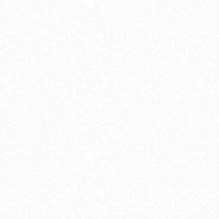
Osiek Molo
Gubałówka - Zakopane
Lodowisko w Pszowie
Kraków - panorama miasta
Muzeum Wsi Mazowieckiej w Sierpcu - NOWOŚĆ
Zawoja - Mosorny Groń