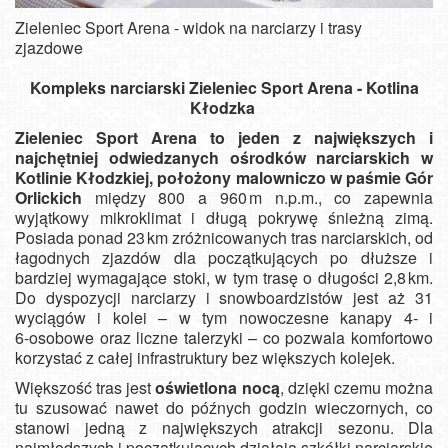
Zieleniec Sport Arena - widok na narciarzy i trasy
zjazdowe
Kompleks narciarski Zieleniec Sport Arena - Kotlina
Kłodzka
Zieleniec Sport Arena to jeden z największych i
najchętniej odwiedzanych ośrodków narciarskich w
Kotlinie Kłodzkiej, położony malowniczo w paśmie Gór
Orlickich
między 800 a 960 m n.p.m., co zapewnia
wyjątkowy mikroklimat i długą pokrywę śnieżną zimą.
Posiada ponad 23 km zróżnicowanych tras narciarskich, od
łagodnych zjazdów dla początkujących po dłuższe i
bardziej wymagające stoki, w tym trasę o długości 2,8 km.
Do dyspozycji narciarzy i snowboardzistów jest aż 31
wyciągów i kolei – w tym nowoczesne kanapy 4‑ i
6‑osobowe oraz liczne talerzyki – co pozwala komfortowo
korzystać z całej infrastruktury bez większych kolejek.
Większość tras jest
oświetlona nocą
, dzięki czemu można
tu szusować nawet do późnych godzin wieczornych, co
stanowi jedną z największych atrakcji sezonu.
Dla
najmłodszych i początkujących działają szkółki narciarskie