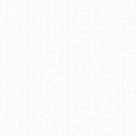
TATRY Zachodnie
Lublin - widok na Park Ludowy
Kasprowy Wierch - Hala Gąsienicowa
JELENIA GÓRA