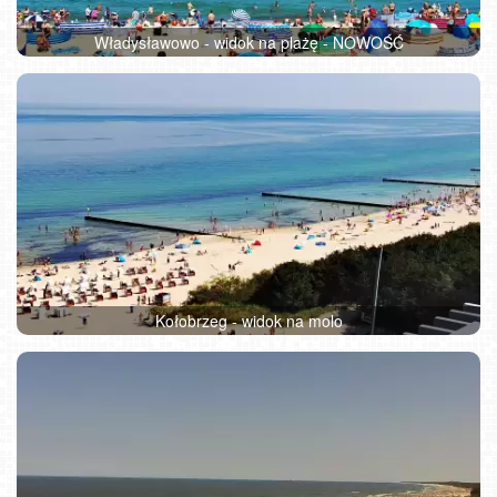
Władysławowo - widok na plażę - NOWOŚĆ
Kołobrzeg - widok na molo