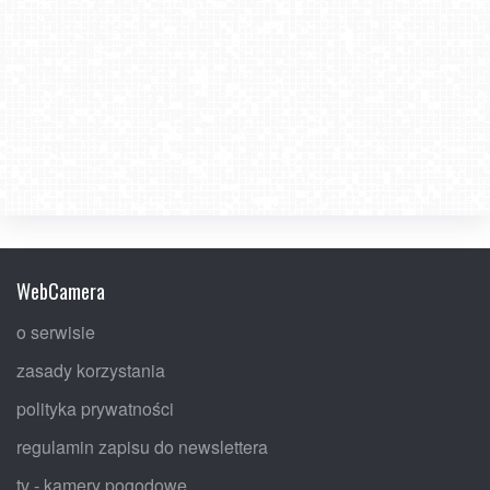
WebCamera
o serwisie
zasady korzystania
polityka prywatności
regulamin zapisu do newslettera
tv - kamery pogodowe