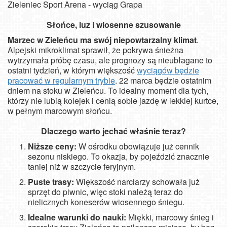
Zieleniec Sport Arena - wyciąg Grapa
Słońce, luz i wiosenne szusowanie
Marzec w Zieleńcu ma swój niepowtarzalny klimat
.
Alpejski mikroklimat sprawił, że pokrywa śnieżna
wytrzymała próbę czasu, ale prognozy są nieubłagane to
ostatni tydzień, w którym większość
wyciągów będzie
pracować w regularnym trybie
. 22 marca będzie ostatnim
dniem na stoku w Zieleńcu. To idealny moment dla tych,
którzy nie lubią kolejek i cenią sobie jazdę w lekkiej kurtce,
w pełnym marcowym słońcu.
Dlaczego warto jechać właśnie teraz?
Niższe ceny:
W ośrodku obowiązuje już cennik
sezonu niskiego. To okazja, by pojeździć znacznie
taniej niż w szczycie feryjnym.
Puste trasy:
Większość narciarzy schowała już
sprzęt do piwnic, więc stoki należą teraz do
nielicznych koneserów wiosennego śniegu.
Idealne warunki do nauki:
Miękki, marcowy śnieg i