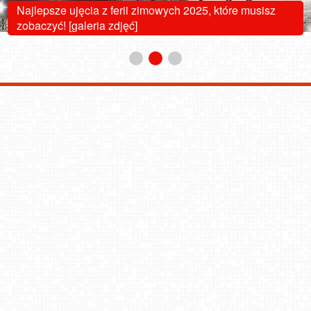
Najlepsze ujęcia z ferii zimowych 2025, które musisz
zobaczyć! [galeria zdjęć]