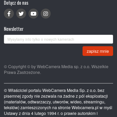
Dołącz do nas
Newsletter
zapisz mnie
© Copyright © by WebCamera Media sp. z o.o. Wszelkie
Prawa Zastrzeżone.
© Właściciel portalu WebCamera Media Sp. z o.o. bez
pisemnej zgody nie zezwala na żadne z pól eksploatacji
(materiałów, odtwarzaczy, utworów, wideo, streamingu,
tekstów) zamieszczonych na stronie Webcamera.pl w myśl
Ustawy z dnia 4 lutego 1994 r. o prawie autorskim i