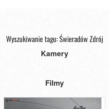
Wyszukiwanie tagu: Świeradów Zdrój
HOTEL
BUCZYŃSKI
Kamery
Ski&Sun
w
-
Świeradowie
Świeradów
Świeradów
-
Świeradów
Zdrój
Zdrój
NOWOŚĆ
Zdrój
Filmy