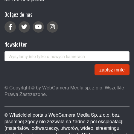
Dołącz do nas
Newsletter
zapisz mnie
© Copyright © by WebCamera Media sp. z o.o. Wszelkie
Prawa Zastrzeżone.
© Właściciel portalu WebCamera Media Sp. z o.o. bez
pisemnej zgody nie zezwala na żadne z pól eksploatacji
(materiałów, odtwarzaczy, utworów, wideo, streamingu,