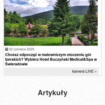
02 czerwca 2025
Chcesz odpocząć w malowniczym otoczeniu gór
Izerskich? Wybierz Hotel Buczyński Medical&Spa w
Świeradowie
kamera LIVE »
Góry
Izerskie
-
najlepsze
Artykuły
na
biegówki