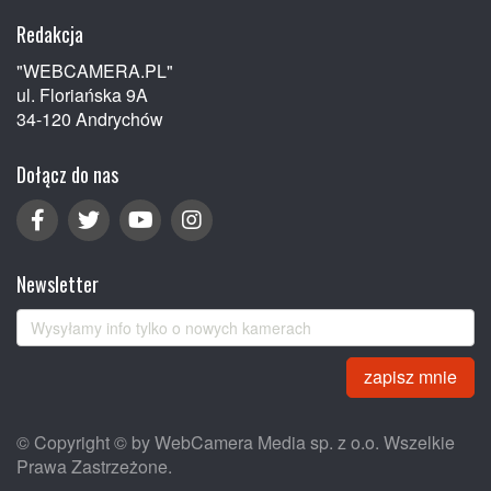
Redakcja
"WEBCAMERA.PL"
ul. Floriańska 9A
34-120 Andrychów
Dołącz do nas
Newsletter
zapisz mnie
© Copyright © by WebCamera Media sp. z o.o. Wszelkie
Prawa Zastrzeżone.