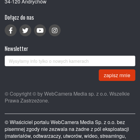
34-120 Andrychów
Dołącz do nas
Newsletter
zapisz mnie
© Copyright © by WebCamera Media sp. z o.o. Wszelkie
Prawa Zastrzeżone.
© Właściciel portalu WebCamera Media Sp. z o.o. bez
pisemnej zgody nie zezwala na żadne z pól eksploatacji
(materiałów, odtwarzaczy, utworów, wideo, streamingu,