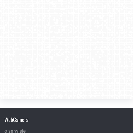
Gdzie warto zjeść zwiedzając Tatry?
2022-12-21
2021-09-28
WebCamera
o serwisie