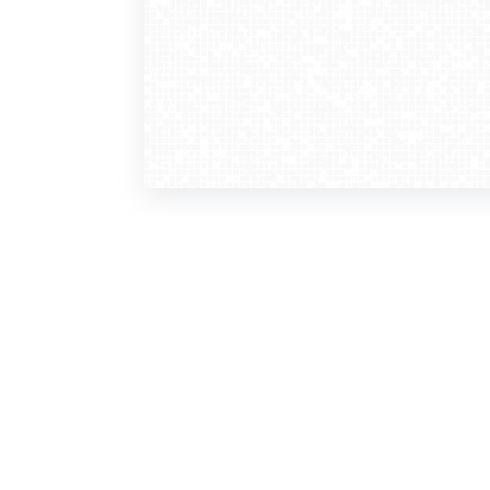
WebCamera
WebC
o serwisie
dla
zasady korzystania
ofer
polityka prywatności
gdz
regulamin zapisu do newslettera
kont
tv - kamery pogodowe
refe
premium
kan