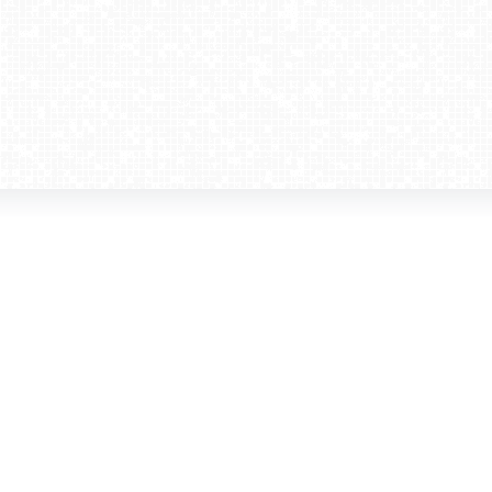
amera dla biznesu
Kontakt
WebCamera Media Sp. z o.o.
 reklamodawców
ul. św. Filipa 23/4
ta
31-150 Kraków
ie oglądać?
tel. +48 12 442 01 86
akt
rencje
webcamera@webcamera.pl
ały FAST
Redakcja