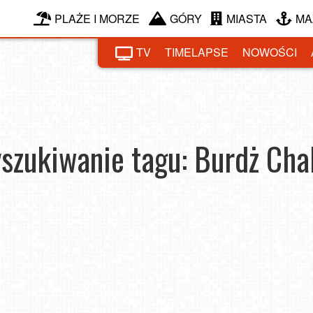
PLAŻE I MORZE
GÓRY
MIASTA
MA
TV
TIMELAPSE
NOWOŚCI
szukiwanie tagu: Burdż Chal