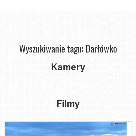
Wyszukiwanie tagu: Darłówko
DARŁOWO
DARŁOWO
-
Kamery
-
widok
widok
z
na
latarni
plażę
morskiej
Filmy