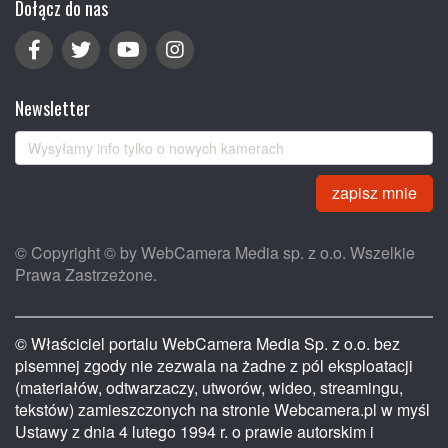
Dołącz do nas
Newsletter
zapisz mnie
© Copyright © by WebCamera Media sp. z o.o. Wszelkie
Prawa Zastrzeżone.
© Właściciel portalu WebCamera Media Sp. z o.o. bez
pisemnej zgody nie zezwala na żadne z pól eksploatacji
(materiałów, odtwarzaczy, utworów, wideo, streamingu,
tekstów) zamieszczonych na stronie Webcamera.pl w myśl
Ustawy z dnia 4 lutego 1994 r. o prawie autorskim i