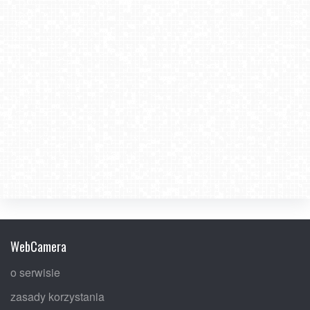
WebCamera
o serwisie
zasady korzystania