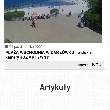
09 października 2020
PLAŻA WSCHODNIA W DARŁÓWKU - widok z
kamery JUŻ AKTYWNY
kamera LIVE »
ATRAKCJE
Głodni?
TURYSTYCZNE
Poznajcie
DARŁÓWKA
Artykuły
kilka
-
smakowitych
Jest
adresów
w czym
w Darłówku
wybierać?
2021-
2019-
07-22
07-22