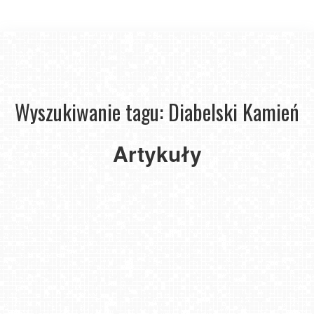
Wyszukiwanie tagu: Diabelski Kamień
Magurski
Park
Artykuły
Narodowy
–
Diabelski
Kamień
2024-
03-07