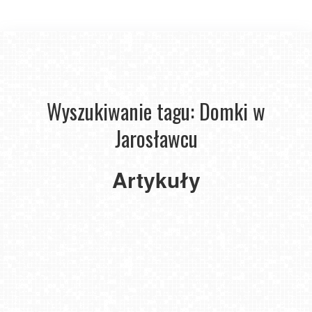
Wyszukiwanie tagu: Domki w
Jarosławcu
Dubaj
Artykuły
w granicach
Polski
2021-
03-15