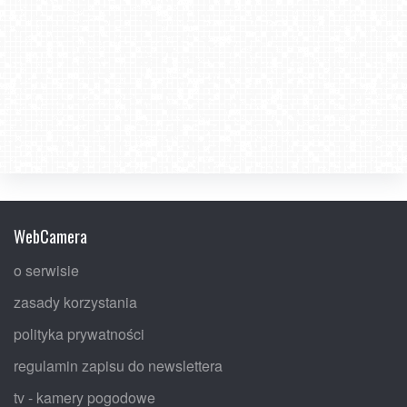
WebCamera
o serwisie
zasady korzystania
polityka prywatności
regulamin zapisu do newslettera
tv - kamery pogodowe