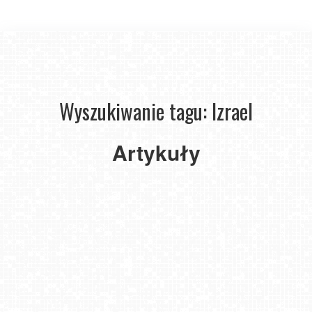
Wyszukiwanie tagu: Izrael
Artykuły
Szalom!
Kultura
i tradycja
żydowska.
2024-
06-13