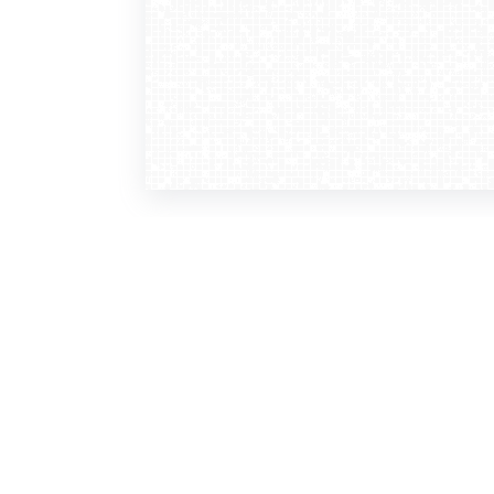
WebCamera
WebC
o serwisie
dla
zasady korzystania
ofer
polityka prywatności
gdz
regulamin zapisu do newslettera
kont
tv - kamery pogodowe
refe
premium
kan