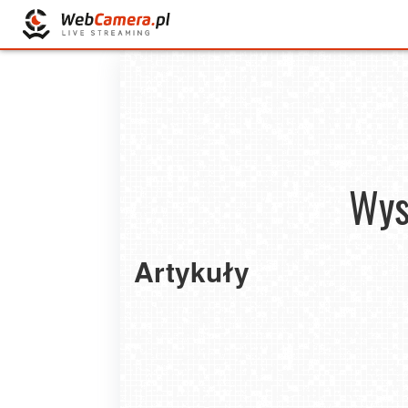
Wys
Artykuły
Baśniowy Zamek w Mosznej. Poznaj tajemn
magicznego zamku.
2024-04-04