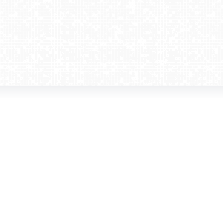
amera dla biznesu
Kontakt
WebCamera Media Sp. z o.o.
 reklamodawców
ul. św. Filipa 23/4
ta
31-150 Kraków
ie oglądać?
tel. +48 12 442 01 86
akt
rencje
webcamera@webcamera.pl
ały FAST
Redakcja