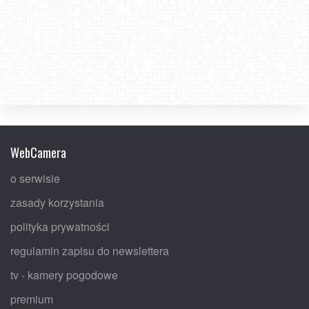
WebCamera
o serwisie
zasady korzystania
polityka prywatności
regulamin zapisu do newslettera
tv - kamery pogodowe
premium