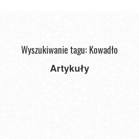
W
krainie
Wyszukiwanie tagu: Kowadło
majestatycznych
wzniesień.
Podbijamy
Artykuły
Góry
Bialskie
-
Rudawiec.
2025-
05-22