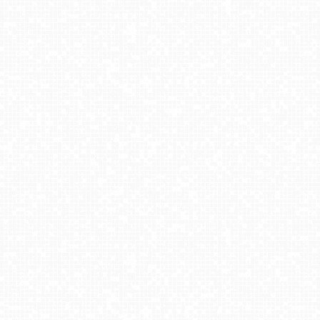
Polańczyk - widok na Jezioro Solińskie
Kompleks BESKID Spytkowice
Kasina SKI - widok na trasy NOWOŚĆ