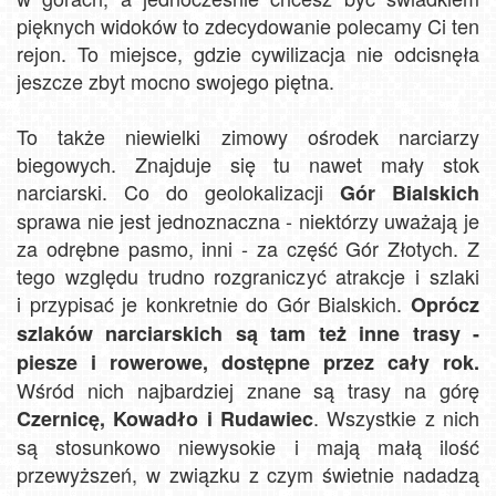
pięknych widoków to zdecydowanie polecamy Ci ten
rejon. To miejsce, gdzie cywilizacja nie odcisnęła
jeszcze zbyt mocno swojego piętna.
To także niewielki zimowy ośrodek narciarzy
biegowych. Znajduje się tu nawet mały stok
narciarski. Co do geolokalizacji
Gór Bialskich
sprawa nie jest jednoznaczna - niektórzy uważają je
za odrębne pasmo, inni - za część Gór Złotych. Z
tego względu trudno rozgraniczyć atrakcje i szlaki
i przypisać je konkretnie do Gór Bialskich.
Oprócz
szlaków narciarskich są tam też inne trasy -
piesze i rowerowe, dostępne przez cały rok.
Wśród nich najbardziej znane są trasy na górę
. Wszystkie z nich
Czernicę, Kowadło i Rudawiec
są stosunkowo niewysokie i mają małą ilość
przewyższeń, w związku z czym świetnie nadadzą