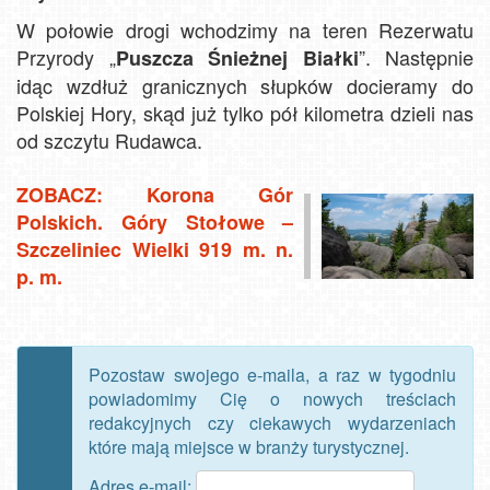
W połowie drogi wchodzimy na teren Rezerwatu
Przyrody „
”. Następnie
Puszcza Śnieżnej Białki
idąc wzdłuż granicznych słupków docieramy do
Polskiej Hory, skąd już tylko pół kilometra dzieli nas
od szczytu Rudawca.
ZOBACZ: Korona Gór
Polskich. Góry Stołowe –
Szczeliniec Wielki 919 m. n.
p. m.
Pozostaw swojego e-maila, a raz w tygodniu
powiadomimy Cię o nowych treściach
redakcyjnych czy ciekawych wydarzeniach
które mają miejsce w branży turystycznej.
Adres e-mail: