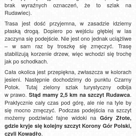
brak wyraźnych oznaczeń, że to szlak na
Rudawiec).
Trasa jest dość przyjemna, w zasadzie idziemy
płaską drogą. Dopiero po wejściu głębiej w las
zaczyna się podejście. Nie jest ono jednak uciążliwe
– w sam raz by troszkę się zmęczyć. Trasę
stabilizują korzenie drzew, więc wchodzi się trochę
jak po schodkach.
Cała okolica jest przepiękna, zwłaszcza w kolorach
jesieni. Następnie dochodzimy do punktu Czarny
Potok. Tutaj zielony szlak turystyczny odbija
w prawo.
.
Stąd mamy 2,5 km na szczyt Rudawca
Praktycznie cały czas pod górę, ale nie na tyle by
się mocno zmęczyć. Podczas podejścia na szczyt
możemy podziwiać fajne widoki na
Góry Złote,
gdzie kryje się kolejny szczyt Korony Gór Polski,
.
czyli Kowadło