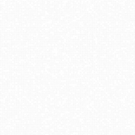
Widok na Tatry - NOWOŚĆ
Henryk SKI - wiadukt
Złoty Groń - szkółka
BACHLEDKA Ski & Sun - Bachledova dolina
Wisła Cieńków - Stacja narciarska