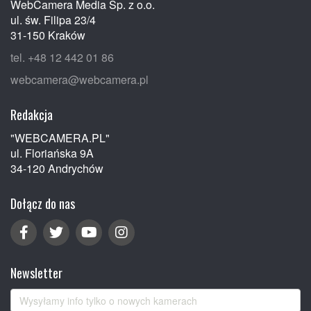
WebCamera Media Sp. z o.o.
ul. św. Filipa 23/4
31-150 Kraków
tel. +48 12 442 01 86
webcamera@webcamera.pl
Redakcja
"WEBCAMERA.PL"
ul. Floriańska 9A
34-120 Andrychów
Dołącz do nas
Newsletter