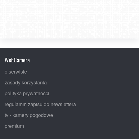
WebCamera
o serwisie
zasady korzystania
polityka prywatności
regulamin zapisu do newslettera
tv - kamery pogodowe
premium