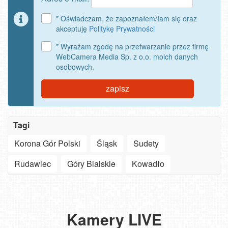
* Oświadczam, że zapoznałem/łam się oraz
akceptuję
Politykę Prywatności
* Wyrażam zgodę na przetwarzanie przez firmę
WebCamera Media Sp. z o.o. moich danych
osobowych.
zapisz
Tagi
Korona Gór Polski
Śląsk
Sudety
Szanowny
użytkowniku
Ski
Rudawiec
Góry Bialskie
Kowadło
APLIKACJI
Arena
-
Jak
Szrenica
ważne
turyści
Ski
-
zmiany
szukają
Oglądaj
Arena
Sudety
w aplikacjach
słońca
30.
plaże,
Szrenica
Lift
na
nad
Góralski
deptaki,
Kamery LIVE
-
-
Smart
Bałtykiem?
Festiwal
miasta
NOWOŚĆ
Sudety
Karkonosz
TV,
Zobacz,
w
i