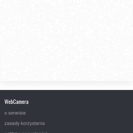
WebCamera
o serwisie
zasady korzystania