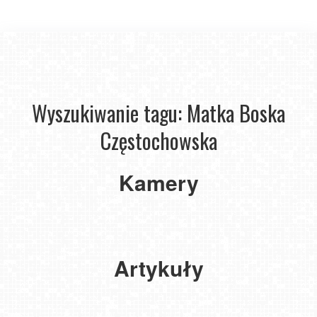
Wyszukiwanie tagu: Matka Boska
Częstochowska
CZĘSTOCHOWA
-
Kamery
widok
na
JASNĄ
Górę
Artykuły
Jasna Góra - Historia Cudownego Obrazu Matki Boskiej
Jasnogórskiej.