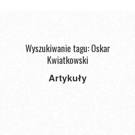
Wyszukiwanie tagu: Oskar
Kwiatkowski
Snowboardowe
triki
Artykuły
czyli
freestyle
dla
początkujących
2023-
02-24