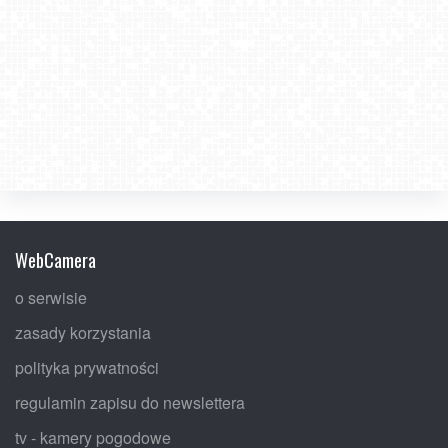
WebCamera
o serwisie
zasady korzystania
polityka prywatności
regulamin zapisu do newslettera
tv - kamery pogodowe