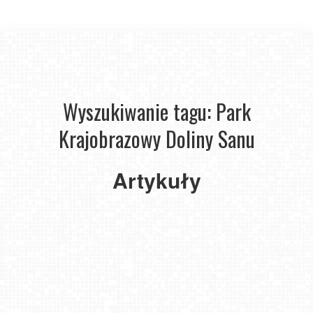
Wyszukiwanie tagu: Park
Krajobrazowy Doliny Sanu
Odkryj
4
Artykuły
najpiękniejsze
rezerwaty
przyrody
w Polsce
2024-
10-22