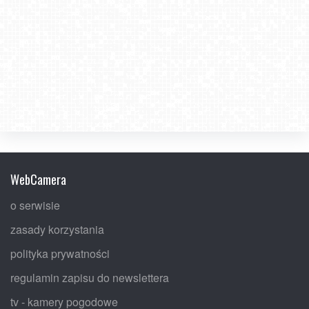
WebCamera
o serwisie
zasady korzystania
polityka prywatności
regulamin zapisu do newslettera
tv - kamery pogodowe