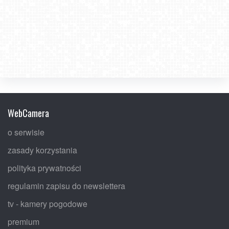
WebCamera
o serwisie
zasady korzystania
polityka prywatności
regulamin zapisu do newslettera
tv - kamery pogodowe
premium