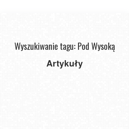
Gdzie
na
Wyszukiwanie tagu: Pod Wysoką
biegówki
w tym
sezonie
Artykuły
zimowym?
Mamy
kilka
propozycji.
2021-
01-28