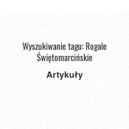
Wyszukiwanie tagu: Rogale
Rogale
Świętomarcińskie
świętomarcińskie
na
11
Artykuły
listopada.
Najsłodszy
symbol
Poznania
2023-
11-10