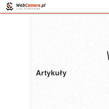
Artykuły
Najdziwniejsze tradycje, rytuał
i wierzenia na świecie
2022-10-25