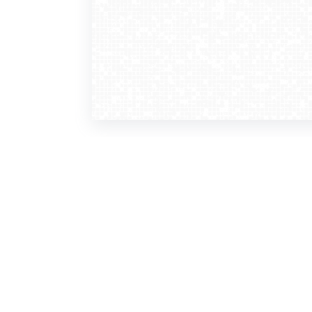
WebCamera
WebC
o serwisie
dla
zasady korzystania
ofer
polityka prywatności
gdz
regulamin zapisu do newslettera
kont
tv - kamery pogodowe
refe
premium
kan