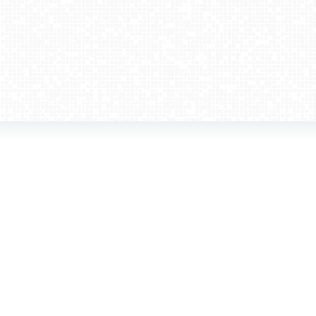
amera dla biznesu
Kontakt
WebCamera Media Sp. z o.o.
 reklamodawców
ul. św. Filipa 23/4
ta
31-150 Kraków
ie oglądać?
tel. +48 12 442 01 86
akt
rencje
webcamera@webcamera.pl
ały FAST
Redakcja