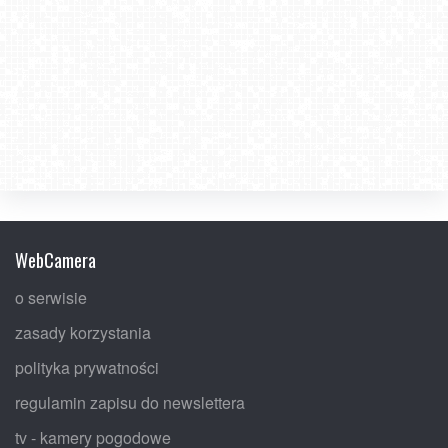
WebCamera
o serwisie
zasady korzystania
polityka prywatności
regulamin zapisu do newslettera
tv - kamery pogodowe