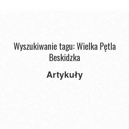
Wyszukiwanie tagu: Wielka Pętla
Beskidzka
The
Loop.
Artykuły
Nowy
szlak
długodystansowy
w Beskidach
2023-
05-19