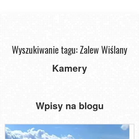
Wyszukiwanie tagu: Zalew Wiślany
Krynica
Morska
-
Kamery
widok
na
Mierzeję
Wiślaną
Wpisy na blogu