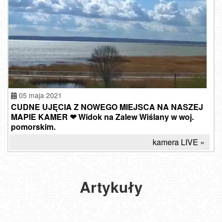
05 maja 2021
CUDNE UJĘCIA Z NOWEGO MIEJSCA NA NASZEJ
MAPIE KAMER ❤ Widok na Zalew Wiślany w woj.
pomorskim.
kamera LIVE »
Co
jeszcze
przyciąga
turystów
Artykuły
do
Krynicy
Morskiej
?