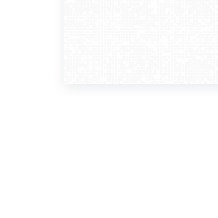
WebCamera
WebC
o serwisie
dla
zasady korzystania
ofer
polityka prywatności
gdz
regulamin zapisu do newslettera
kont
tv - kamery pogodowe
refe
premium
kan