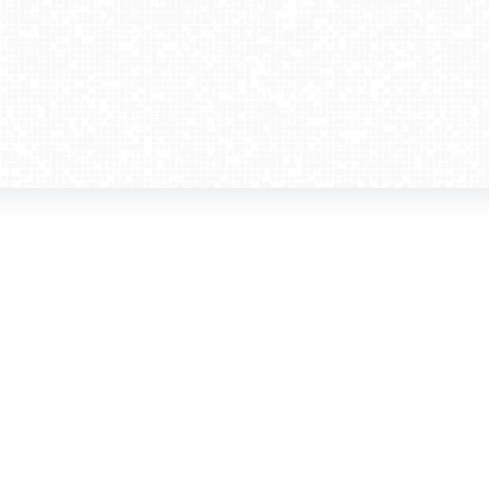
amera dla biznesu
Kontakt
WebCamera Media Sp. z o.o.
 reklamodawców
ul. św. Filipa 23/4
ta
31-150 Kraków
ie oglądać?
tel. +48 12 442 01 86
akt
rencje
webcamera@webcamera.pl
ały FAST
Redakcja