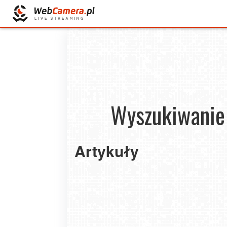
Wyszukiwanie 
Artykuły
Jaka jest najlepsza bielizna
termoaktywna dla mężczyzn?
2021-01-23