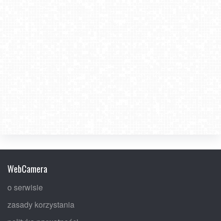
WebCamera
o serwisie
zasady korzystania