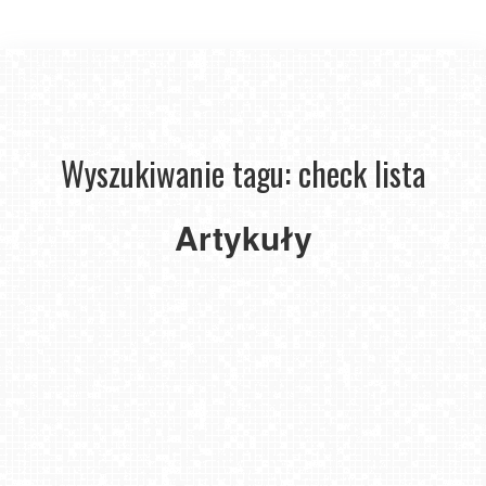
Wyszukiwanie tagu: check lista
Mój
pierwszy
raz
Artykuły
zimą
w górach.
Check
lista
2026-
01-12