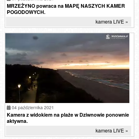
MRZEŻYNO powraca na MAPĘ NASZYCH KAMER
POGODOWYCH.
kamera LIVE »
Gdzie
i kiedy
pojeździcie
na
nartach
04 października 2021
w grudniu
Kamera z widokiem na plaże w Dziwnowie ponownie
2021
aktywna.
roku?
kamera LIVE »
Kiedy