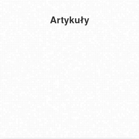
planowane
jest
otwarcie
Artykuły
kolejnych
stoków?
2021-
12-10