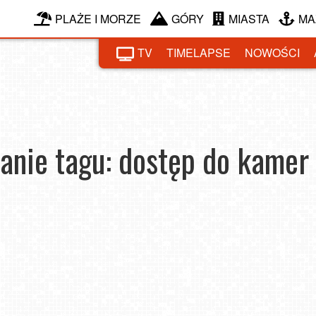
PLAŻE I MORZE
GÓRY
MIASTA
MA
TV
TIMELAPSE
NOWOŚCI
anie tagu: dostęp do kame
 rok.
Szan
stęp
Prezent nie tylko dla użytkowników aplikacji! Odbierz
w apl
ety
kod -15% na dostęp do kamer Premium
2026-07-28
2026