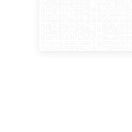
WebCamera
WebC
o serwisie
dla
zasady korzystania
ofer
polityka prywatności
gdz
regulamin zapisu do newslettera
kont
tv - kamery pogodowe
refe
premium
kan