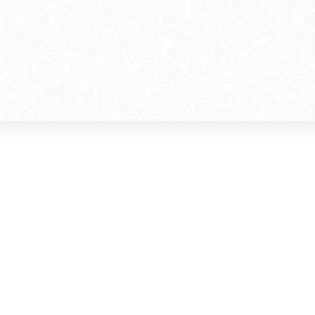
amera dla biznesu
Kontakt
WebCamera Media Sp. z o.o.
 reklamodawców
ul. św. Filipa 23/4
ta
31-150 Kraków
ie oglądać?
tel. +48 12 442 01 86
akt
rencje
webcamera@webcamera.pl
ały FAST
Redakcja