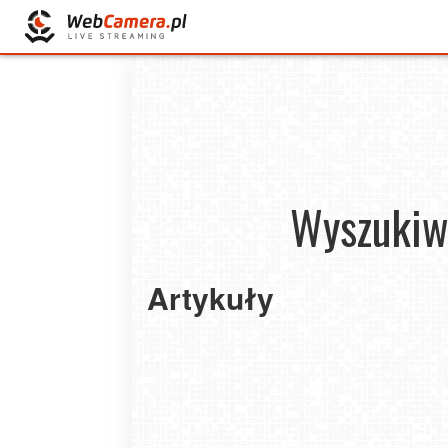
Wyszukiw
Artykuły
Pan Michał z Krakowa właśnie kupił pakiet na
Nie trać czasu na oglądanie reklam. Kup do
Złap jesień w kadrze – teraz wszystkie Paki
PREMIUM.
Premium tańsze o 10%!
2026-08-04
2025-09-16