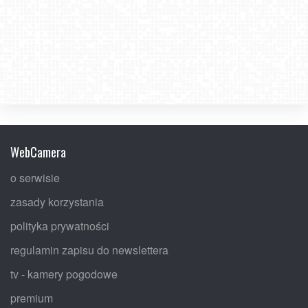
WebCamera
o serwisie
zasady korzystania
polityka prywatności
regulamin zapisu do newslettera
tv - kamery pogodowe
premium