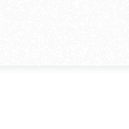
amera dla biznesu
Kontakt
WebCamera Media Sp. z o.o.
 reklamodawców
ul. św. Filipa 23/4
ta
31-150 Kraków
ie oglądać?
tel. +48 12 442 01 86
akt
rencje
webcamera@webcamera.pl