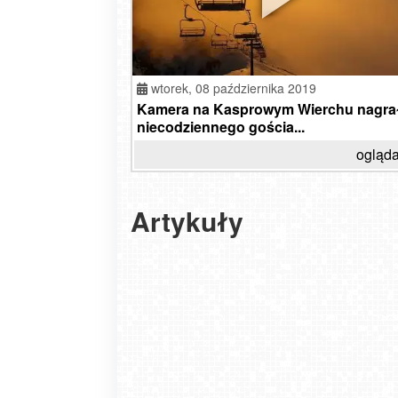
wtorek,
08 października 2019
Kamera na Kasprowym Wierchu nagra
niecodziennego gościa...
ogląda
Artykuły
Babiogórski Park Narodowy – niezwykła kra
górskich tajemnic
2025-06-03