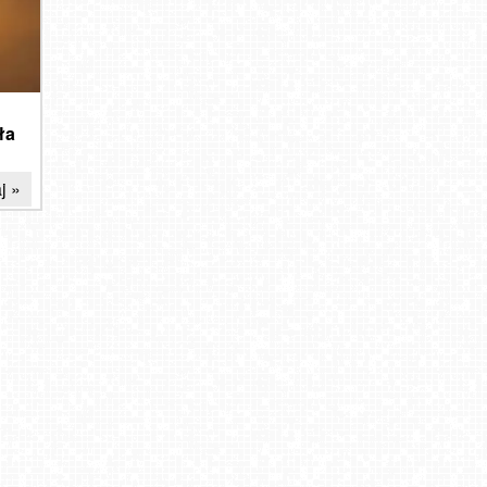
ła
j »
ina
Polskie skarby natury. Rezerwaty, które koniecznie
trzeba odwiedzić
2024-10-29