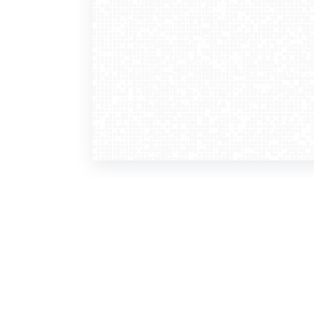
WebCamera
WebC
o serwisie
dla
zasady korzystania
ofer
polityka prywatności
gdz
regulamin zapisu do newslettera
kont
tv - kamery pogodowe
refe